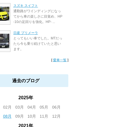
スズキ スイフト
通勤路がワインディングになっ
てから車の楽しさに目覚め、HP
-10の足回りを強化。HP- ...
日産 プリメーラ
とってもいい車でした。MTだっ
たら今も乗り続けていたと思い
ます。
[
愛車一覧
]
過去のブログ
2025年
02月
03月
04月
05月
06月
08月
09月
10月
11月
12月
2021年