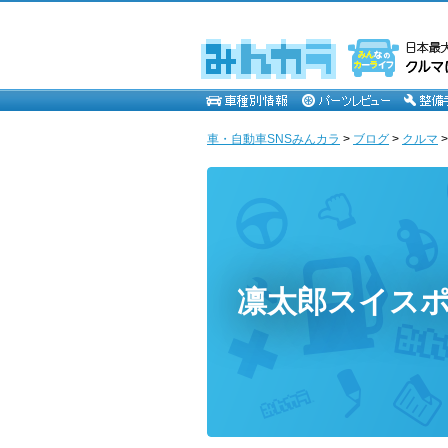
車・自動車SNSみんカラ
>
ブログ
>
クルマ
凛太郎スイス