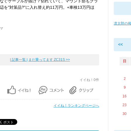
なぐケーブルが抜け？切れていて、マウント部もクラ
を"対策品?"に入れ替え約11万円。+車検13万円ほ
凛太郎の
ルマ
<<
| 記事一覧 |
まだ乗ってます ZC31S >>
日
2
イイね！0件
9
16
23
イイね！ランキングページへ
30