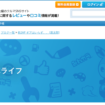
>
ブログ一覧
>
初JAF ギアはいらず、、 [凛太郎]
ポライフ