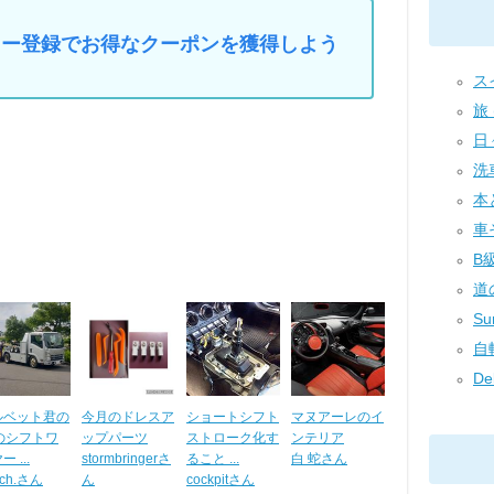
マイカー登録でお得なクーポンを獲得しよう
ス
旅 (
日々
洗車
本
車そ
B級
道の
Su
自転
Del
ルベット君の
今月のドレスア
ショートシフト
マヌアーレのイ
Tのシフトワ
ップパーツ
ストローク化す
ンテリア
 ...
stormbringerさ
ること ...
白 蛇さん
uch.さん
ん
cockpitさん