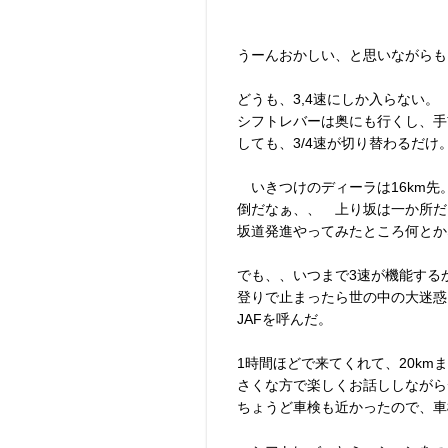
うーんおかしい、と思いながらも
どうも、3,4速にしか入らない。
シフトレバーは奥にも行くし、手
しても、3/4速が切り替わるだけ
いきつけのディーラは16km先
倒だなぁ、、 上り坂は一か所だ
坂道発進やってみたところ何とか
でも、、いつまで3速が機能する
登りで止まったら世の中の大迷惑
JAFを呼んだ。
1時間ほどで来てくれて、20k
さくな方で楽しくお話ししながら
ちょうど車検も近かったので、車