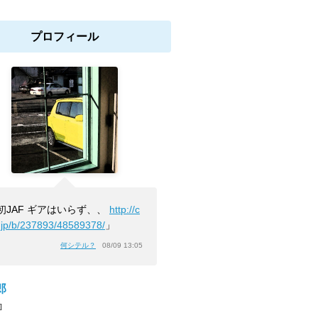
プロフィール
初JAF ギアはいらず、、
http://c
.jp/b/237893/48589378/
」
何シテル？
08/09 13:05
郎
]