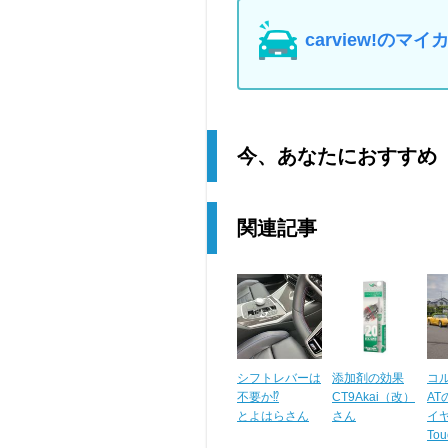
carview!の
今、あなたにおすすめ
関連記事
シフトレバーは
添加剤の効果
コ
不要か⁉️
CT9Akai（改）
A
とよはらさん
さん
イヤー
To