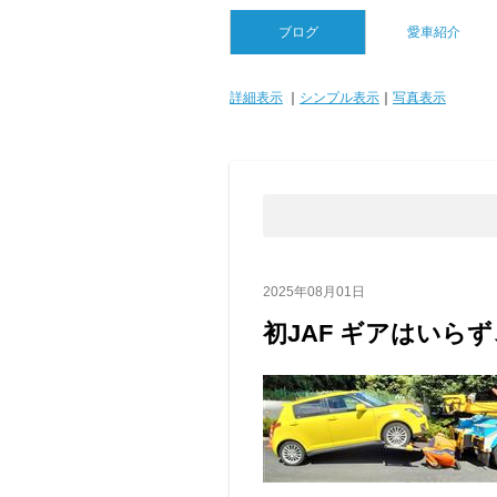
ブログ
愛車紹介
詳細表示
｜
シンプル表示
｜
写真表示
2025年08月01日
初JAF ギアはいら