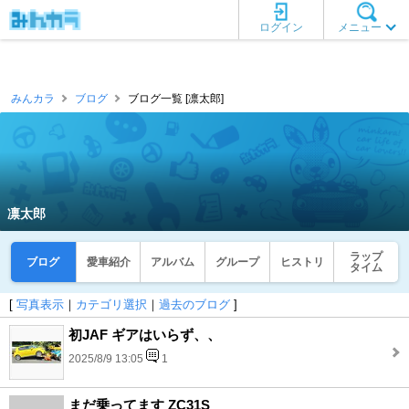
ログイン
メニュー
みんカラ
ブログ
ブログ一覧 [凛太郎]
凛太郎
ラップ
ブログ
愛車紹介
アルバム
グループ
ヒストリ
タイム
[
写真表示
｜
カテゴリ選択
｜
過去のブログ
]
初JAF ギアはいらず、、
2025/8/9 13:05
1
まだ乗ってます ZC31S