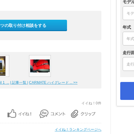
モデ
ーツの取り付け相談をする
年式
走行
 1 ...
| 記事一覧 |
CARMATE ハイグレード ... >>
イイね！0件
イイね！ランキングページへ