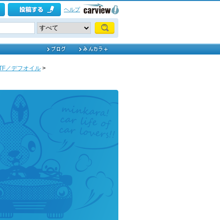
ヘルプ
TF／デフオイル
>