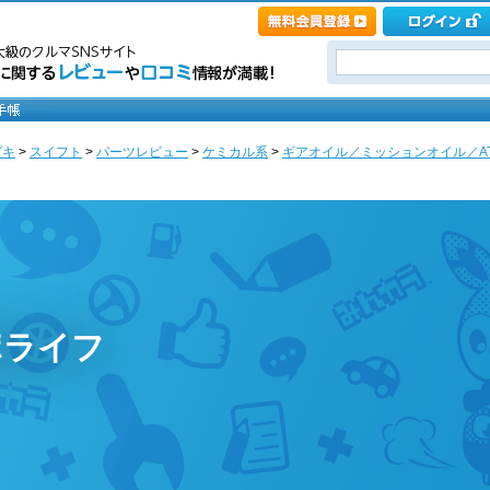
ズキ
>
スイフト
>
パーツレビュー
>
ケミカル系
>
ギアオイル／ミッションオイル／A
ポライフ