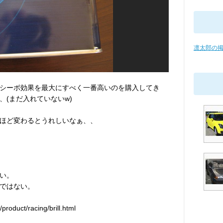
凛太郎の
シーボ効果を最大にすべく一番高いのを購入してき
(まだ入れていないw)
ほど変わるとうれしいなぁ、、
い。
ではない。
uct/racing/brill.html