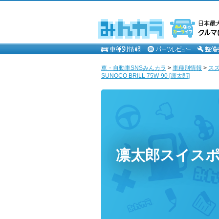
車・自動車SNSみんカラ
>
車種別情報
>
ス
SUNOCO BRILL 75W-90 [凛太郎]
凛太郎スイス