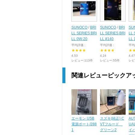
SUNOCO
/
BRI
SUNOCO
/
BRI
SU
LL SERIES BRI
LL SERIES BRI
LL 
LL 0W-20
LL #140
LL 
平均評価 :
平均評価 :
平均
★★★★
★★★★
★
4.53
4.24
4.47
レビュー:113件
レビュー:55件
レビ
関連レビューピックア
エーモン USB
スズキ(純正) C
AU
電源ポート/288
VTフルード
UAL
1
グリーン2
イ