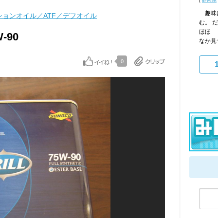
趣味は
ョンオイル／ATF／デフオイル
む。 
ほほ 
W-90
なか見
0