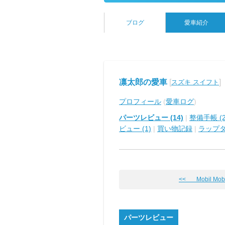
ブログ
愛車紹介
凛太郎の愛車
[
]
スズキ スイフト
プロフィール
(
愛車ログ
)
パーツレビュー (14)
|
整備手帳 (2
ビュー (1)
|
買い物記録
|
ラップ
<< Mobil Mobil
パーツレビュー