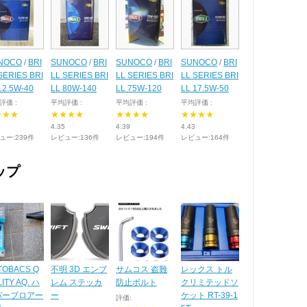
NOCO
/
BRI
SUNOCO
/
BRI
SUNOCO
/
BRI
SUNOCO
/
BRI
SERIES BRI
LL SERIES BRI
LL SERIES BRI
LL SERIES BRI
12.5W-40
LL 80W-140
LL 75W-120
LL 17.5W-50
評価 :
平均評価 :
平均評価 :
平均評価 :
★★★
★★★★
★★★★
★★★★
4.35
4.39
4.43
ュー:239件
レビュー:136件
レビュー:194件
レビュー:164件
ップ
TOBACS Q
不明 3D エンブ
サムコス 盗難
レックス トル
ITY AQ. ハ
レム ステッカ
防止ボルト
クリミテッドソ
パーブロアー
ー
ケット RT-39-1
評価: