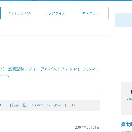
フォトアルバム
ラップタイム
▼メニュー
4)
|
燃費記録
|
フォトアルバム
|
フォト (4)
|
クルマレ
タイム
「
vw
 1 ...
| 記事一覧 |
CARMATE ハイグレード ... >>
凛太
2007年5月19日
[
静岡県