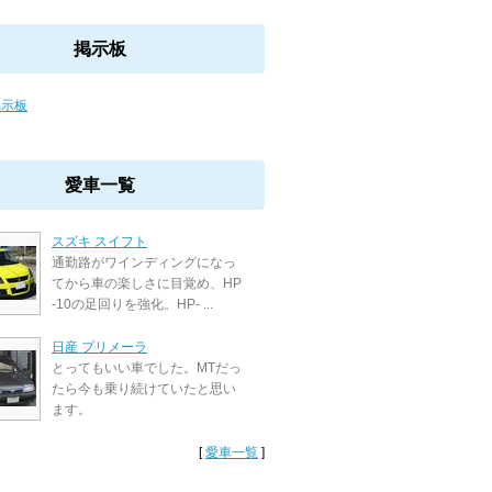
掲示板
掲示板
愛車一覧
スズキ スイフト
通勤路がワインディングになっ
てから車の楽しさに目覚め、HP
-10の足回りを強化。HP- ...
日産 プリメーラ
とってもいい車でした。MTだっ
たら今も乗り続けていたと思い
ます。
[
愛車一覧
]