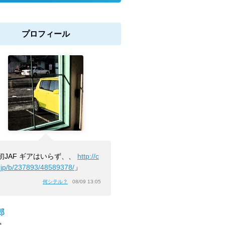
プロフィール
初JAF ギアはいらず、、
http://c
.jp/b/237893/48589378/
」
何シテル？
08/09 13:05
郎
]