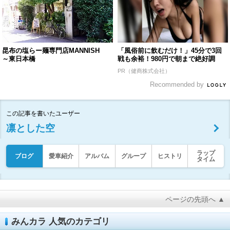
昆布の塩らー麺専門店MANNISH
「風俗前に飲むだけ！」45分で3回
～東日本橋
戦も余裕！980円で朝まで絶好調
PR（健商株式会社）
Recommended by
この記事を書いたユーザー
凛とした空
ラップ
ブログ
愛車紹介
アルバム
グループ
ヒストリ
タイム
ページの先頭へ ▲
みんカラ 人気のカテゴリ