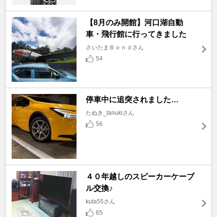
【8月のみ開館】河口湖自動
車・飛行館に行ってきました
さいたまＢｏｎｄさん
54
停車中に追突されました…
たぬき_tanukiさん
56
４０年越しのスピーカーケーブ
ル交換♪
kuta55さん
65