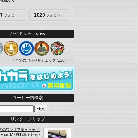
頼んで...
7
1029
フォロー
フォロワー
ハイタッチ！drive
[
全てのバッジをチェック (116)
]
ユーザー内検索
リンク・クリップ
のワンオフ魔女っ子🦹‍♀️
⡱From MK自動車すわぁ~