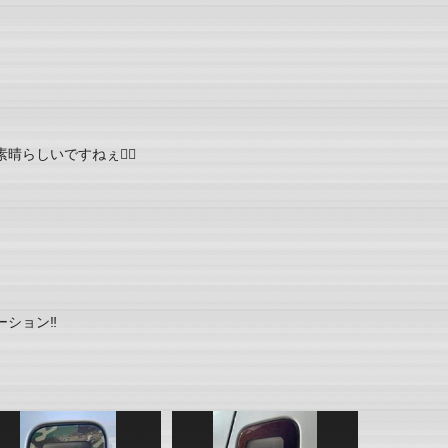
らしいですねぇ🙇‍♂️
ション‼️