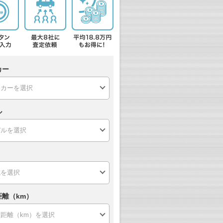
カー
ル
距離（km）