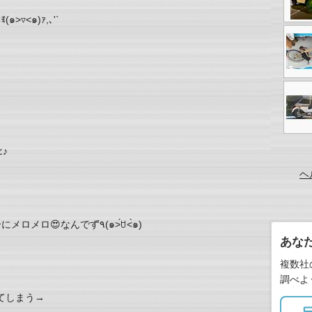
︎˂๑)ｧ,､'`
♪︎
ヘ
いやぁ~誘惑のマジョーラカラーにメロメロ😍なんです٩̋(๑˃́ꇴ˂̀๑)
あな
複数社
調べよ
てしまう→