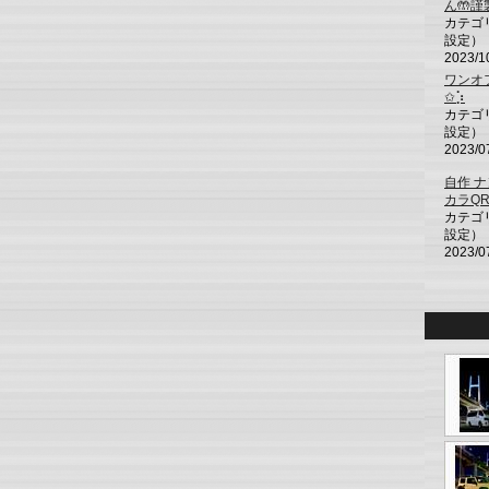
ん🤲謹
カテゴ
設定）
2023/1
ワンオフ⭐
✩︎⡱
カテゴ
設定）
2023/0
自作 ナ
カラQ
カテゴ
設定）
2023/0
、