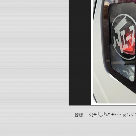
皆様…ヾ(❀╹◡╹)ﾉﾞ❀~~~ぉｺﾝﾊﾞﾝ