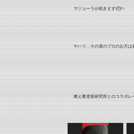
マジョーラが続きます୧⍢⃝︎୨✨
ヤハリ…その道のプロのお方は素晴
燃え教塗装研究所とのコラボレー