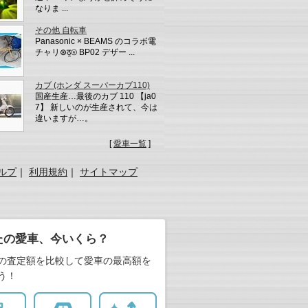
なりま ...
その他 自転車
Panasonic × BEAMS のコラボ電
チャリ⊛ठ̯⊛ BP02 デザー ...
カブ (ホンダ スーパーカブ110)
国産生産…最後のカブ 110 【ja0
7】 新しいのが生産されて、今は
違いますが…。
[
愛車一覧
]
ルプ
｜
利用規約
｜
サイトマップ
たの愛車、今いくら？
の査定額を比較して愛車の最高額を
う！