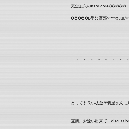
完全無欠のhard core✪︎✪︎✪︎✪︎✪︎
✪︎✪︎✪︎✪︎✪︎B型ｸｿ野郎です୧⃛(๑⃙⃘⁼̴̀꒳⁼̴
----*----*----*----*----*----*----*----*
とっても良い板金塗装屋さんに劇的に出
直接、お逢い出来て…discussi