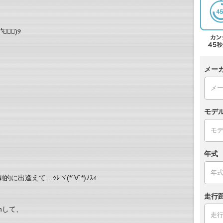
́๑⃙⃘)୨⃛
メー
モデ
年式
逢えて…ｩﾚヾ(*´∀︎`*)ﾉｽｨ
走行
onして、