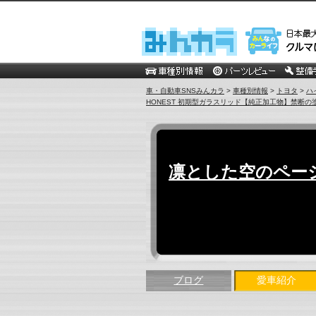
車・自動車SNSみんカラ
>
車種別情報
>
トヨタ
>
ハ
HONEST 初期型ガラスリッド【純正加工物】禁断の塗
凛とした空のペー
ブログ
愛車紹介