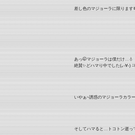
差し色のマジョーラに限りますꉂꉂ(๑˃▿
あっ🤭マジョーラは僕だけ…💧
絶賛✨どハマり中でした(｡-∀︎-) ﾆﾋ
そしてハマると…トコトン逝っ