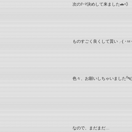
次のﾃｰﾏ決めして来ました🚗💨
色々
なので、まだまだ…