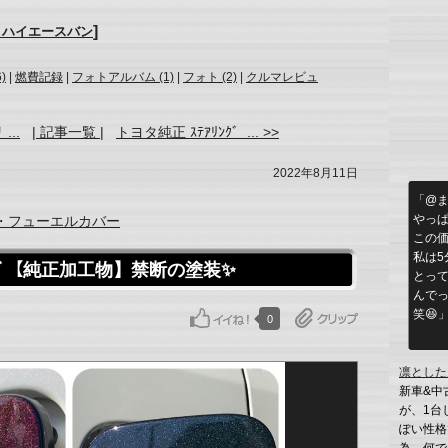
]
 ハイエースバン
)
|
燃費記録
|
フォトアルバム (1)
|
フォト (2)
|
クルマレビュ
...
| 記事一覧 |
トヨタ純正 ｽﾃｱﾘﾝｸﾞ ... >>
2022年8月11日
「@ま
やっ
・フューエルカバー
この価
私は5
ｽﾘｯﾄﾞ【純正加工物】禁断の塗装✨
とって
んでっ
笑😆
0
凛とした
新車&中
が、1台
ぽい性格