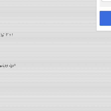
ものすごく良くして貰い╭( ･ㅂ･)و ̑̑ ｸﾞｯ !
、お願いしちゃいました⁽⁽٩(๑˃̶͈̀ ᗨ ˂̶͈́)۶⁾⁾