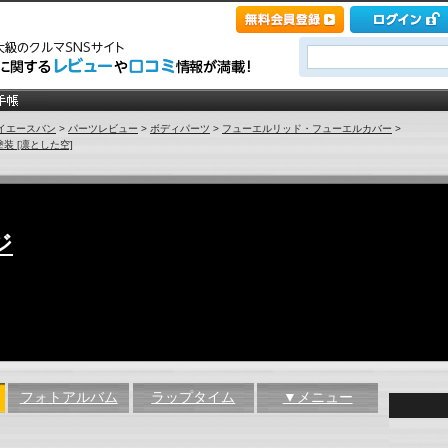
イエースバン
>
パーツレビュー
>
ボディパーツ
>
フューエルリッド・フューエルカバー
>
装 [凛とした空]
ジ
フォトアルバム
ラップタイム
▼メニュー