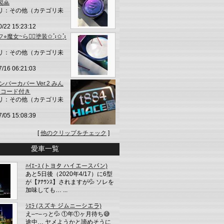
製🙏
リ：その他（カテゴリ未
0/22 15:23:12
︎魔女~ら🧙‍♀️塗装✩︎⡱✩︎⡱
リ：その他（カテゴリ未
7/16 06:21:03
ンバーカバー Ver.2 みん
Rコード付き
リ：その他（カテゴリ未
7/05 15:08:39
[
他のクリップをチェック
]
愛車一覧
ﾊｲｴｰｽ (トヨタ ハイエースバン)
あと5日後（2020年4/17）に6型
が【ｱﾅｳﾝｽ】されますが💦 ソレを
加味しても… ...
ｼｴﾗ (スズキ ジムニーシエラ)
え–−–っと💦 ①年①ヶ月待ち😅
途中… ヤメようかと諦めそうに