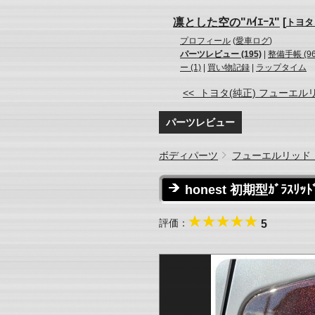
凛とした空の"ﾊｲｴｰｽ"
[
トヨタ
プロフィール
(
愛車ログ
)
パーツレビュー (195)
|
整備手帳 (96
ー (1)
|
買い物記録
|
ラップタイム
<< トヨタ(純正) フューエルリ 
パーツレビュー
ボディパーツ
フューエルリッド
honest 初期型ｶﾞﾗ
評価：
5