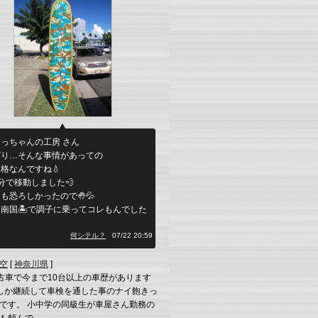
っちゃんの工房 さん
ぱり…そんな事情があっての
格なんですね💧
分で移動しました💨
も恐ろしかったので🤚💦
南国🏝️で調子に乗ってコレもんでした
」
何シテル？
07/22 20:59
空
[
神奈川県
]
古車で今まで10台以上の車歴があります
しか継続して車検を通した事のナイ飽きっ
です。 小中学の同級生が車屋さん勤務の