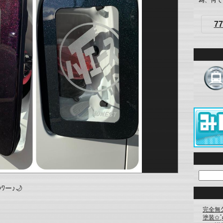
為、何でも
77
ﾜー♪🌙
完全無欠
塗装✩︎