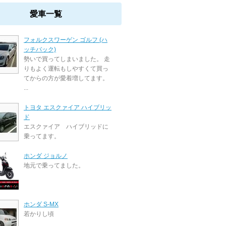
愛車一覧
フォルクスワーゲン ゴルフ (ハ
ッチバック)
勢いで買ってしまいました。 走
りもよく運転もしやすくて買っ
てからの方が愛着増してます。
...
トヨタ エスクァイア ハイブリッ
ド
エスクァイア ハイブリッドに
乗ってます。
ホンダ ジョルノ
地元で乗ってました。
ホンダ S-MX
若かりし頃