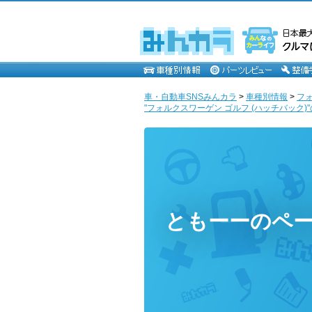
車・自動車SNSみんカラ
>
車種別情報
>
フ
"フォルクスワーゲン ゴルフ (ハッチバック)"
ともーーのペ