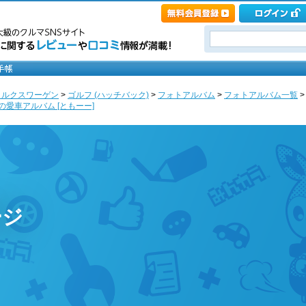
ォルクスワーゲン
>
ゴルフ (ハッチバック)
>
フォトアルバム
>
フォトアルバム一覧
>
の愛車アルバム [ともーー]
ージ