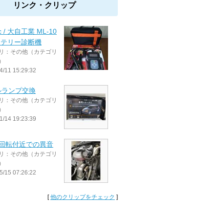
リンク・クリップ
ec / 大自工業 ML-10
ッテリー診断機
リ：その他（カテゴリ
）
4/11 15:29:32
ルランプ交換
リ：その他（カテゴリ
）
1/14 19:23:39
00回転付近での異音
リ：その他（カテゴリ
）
5/15 07:26:22
[
他のクリップをチェック
]