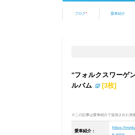
ブログ
*
愛車紹介
"フォルクスワーゲン
ルバム
[3枚]
※この記事は愛車紹介で追加された画
https://min
愛車紹介：
e.aspx