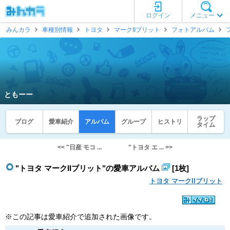
ログイン
メニュー
みんカラ
車種別情報
トヨタ
マークIIブリット
フォトアルバム
ともーー
ラップ
ブログ
愛車紹介
アルバム
グループ
ヒストリ
タイム
<< "日産 モコ ...
"トヨタ エ ... >>
"トヨタ マークIIブリット"の愛車アルバム
[1枚]
トヨタ マークIIブリット
※この記事は愛車紹介で追加された画像です。