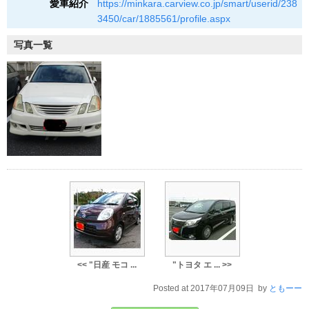
愛車紹介
https://minkara.carview.co.jp/smart/userid/238
3450/car/1885561/profile.aspx
写真一覧
<< "日産 モコ ...
"トヨタ エ ... >>
Posted at 2017年07月09日 by
ともーー