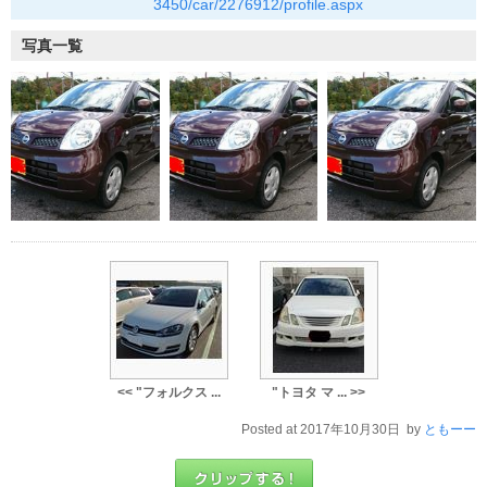
3450/car/2276912/profile.aspx
写真一覧
<< "フォルクス ...
"トヨタ マ ... >>
Posted at 2017年10月30日 by
ともーー