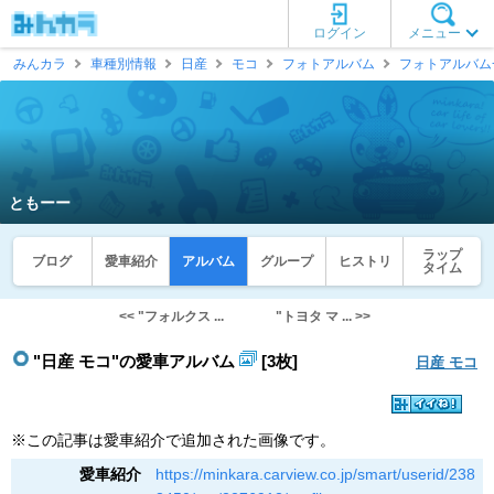
ログイン
メニュー
みんカラ
車種別情報
日産
モコ
フォトアルバム
フォトアルバム
ともーー
ラップ
ブログ
愛車紹介
アルバム
グループ
ヒストリ
タイム
<< "フォルクス ...
"トヨタ マ ... >>
"日産 モコ"の愛車アルバム
[3枚]
日産 モコ
※この記事は愛車紹介で追加された画像です。
愛車紹介
https://minkara.carview.co.jp/smart/userid/238