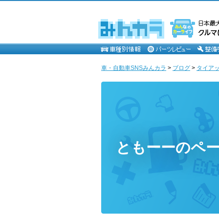
車・自動車SNSみんカラ
>
ブログ
>
タイア
ともーーのペ