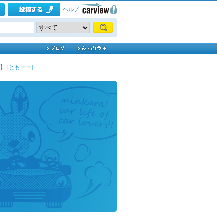
ヘルプ
 [ともーー]