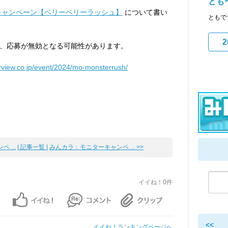
とも
キャンペーン【ベリーベリーラッシュ】
について書い
ともで
2
、応募が無効となる可能性があります。
arview.co.jp/event/2024/mo-monsterrush/
 ...
| 記事一覧 |
みんカラ：モニターキャンペ ... >>
イイね！0件
<<
イイね！ランキングページへ