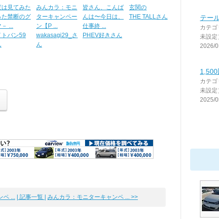
度は見てみた
みんカラ：モニ
皆さん、こんば
玄関の
った禁断のグ
ターキャンペー
んは〜今日は、
THE TALLさん
テー
 ...
ン【P ...
仕事終 ...
カテゴ
イトバン59
wakasagi29_さ
PHEV好きさん
未設定
ん
ん
2026/0
1,5
カテゴ
未設定
2025/0
 ...
| 記事一覧 |
みんカラ：モニターキャンペ ... >>