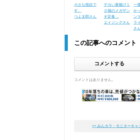
小さな抵抗で
デカい唐揚げ１
一
す。
０個のメガザン
か
つよ太郎さん
ギ定食 ...
ンマ－
エイジングさん
ラ
さ
この記事へのコメント
コメントする
コメントはありません。
<< みんカラ：モニターキャンペ