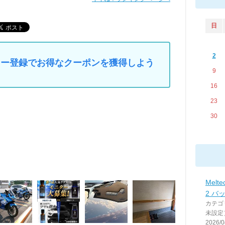
日
2
マイカー登録でお得なクーポンを獲得しよう
9
16
23
30
Melt
2 バ
カテゴ
未設定
2026/0