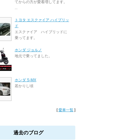
てからの方が愛着増してます。
...
トヨタ エスクァイア ハイブリッ
ド
エスクァイア ハイブリッドに
乗ってます。
ホンダ ジョルノ
地元で乗ってました。
ホンダ S-MX
若かりし頃
[
愛車一覧
]
過去のブログ