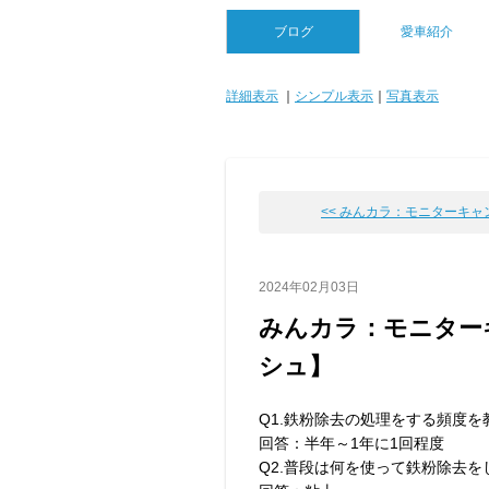
ブログ
愛車紹介
詳細表示
｜
シンプル表示
｜
写真表示
<< みんカラ：モニターキャンペ
2024年02月03日
みんカラ：モニター
シュ】
Q1.鉄粉除去の処理をする頻度
回答：半年～1年に1回程度
Q2.普段は何を使って鉄粉除去を