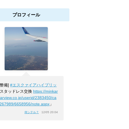
プロフィール
[整備]
#エスクァイアハイブリッ
スタッドレス交換
https://minkar
carview.co.jp/userid/2383450/ca
2267989/6658956/note.aspx
」
何シテル？
12/05 20:04