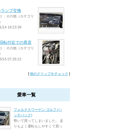
ルランプ交換
リ：その他（カテゴリ
）
1/14 19:23:39
00回転付近での異音
リ：その他（カテゴリ
）
5/15 07:26:22
[
他のクリップをチェック
]
愛車一覧
フォルクスワーゲン ゴルフ (ハ
ッチバック)
勢いで買ってしまいました。 走
りもよく運転もしやすくて買っ