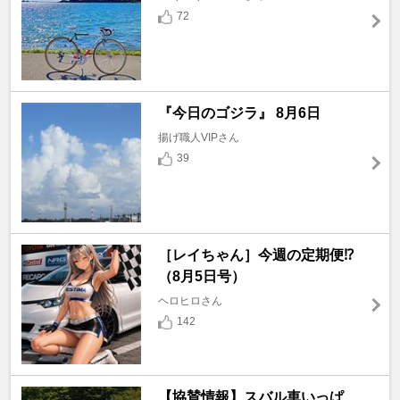
72
『今日のゴジラ』 8月6日
揚げ職人VIPさん
39
［レイちゃん］今週の定期便⁉️
（8月5日号）
ヘロヒロさん
142
【協賛情報】スバル車いっぱ