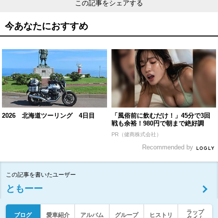
この記事をシェアする
今あなたにおすすめ
2026 北海道ツーリング 4日目
「風俗前に飲むだけ！」45分で3回
戦も余裕！980円で朝まで絶好調
PR（健商株式会社）
Recommended by
この記事を書いたユーザー
ともーー
ラップ
ブログ
愛車紹介
アルバム
グループ
ヒストリ