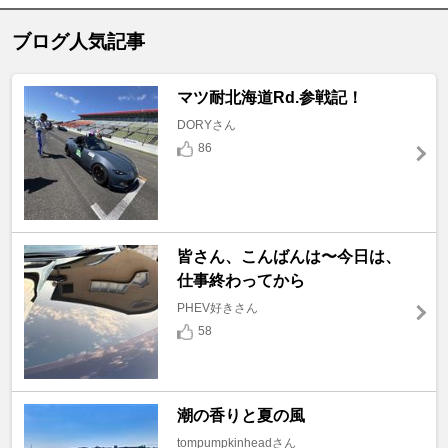
ブログ人気記事
マツ耐北海道Rd.参戦記！
DORYさん
86
皆さん、こんばんは〜今日は、
仕事終わってから
PHEV好きさん
58
潮の香りと夏の風
tompumpkinheadさん