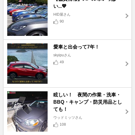
い...💙
HID屋さん
90
愛車と出会って7年！
skyipuさん
49
眩しい！ 夜間の作業・洗車・
BBQ・キャンプ・防災用品とし
ても！
ウッドミッツさん
108