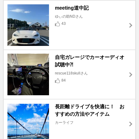
meeting道中記
ゆぃの助NDさん
43
自宅ガレージでカーオーディオ
試聴中⁈
rescue118skullさん
84
長距離ドライブを快適に！ お
すすめの方法やアイテム
カーライフ