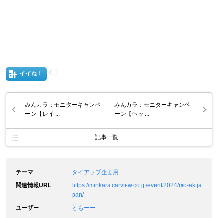
イイね！
みんカラ：モニターキャンペ
みんカラ：モニターキャンペ
ーン【レイ ...
ーン【ヘッ ...
記事一覧
テーマ
タイアップ企画用
関連情報URL
https://minkara.carview.co.jp/event/2024/mo-aktja
pan/
ユーザー
ともーー