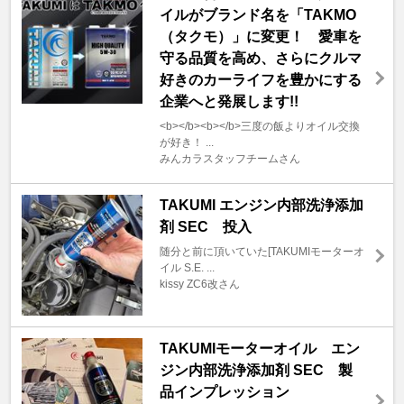
イルがブランド名を「TAKMO
（タクモ）」に変更！ 愛車を
守る品質を高め、さらにクルマ
好きのカーライフを豊かにする
企業へと発展します!!
<b></b><b></b>三度の飯よりオイル交換
が好き！ ...
みんカラスタッフチームさん
TAKUMI エンジン内部洗浄添加
剤 SEC 投入
随分と前に頂いていた[TAKUMIモーターオ
イル S.E. ...
kissy ZC6改さん
TAKUMIモーターオイル エン
ジン内部洗浄添加剤 SEC 製
品インプレッション