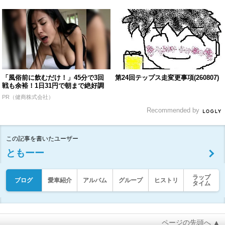
「風俗前に飲むだけ！」45分で3回
第24回テップス走変更事項(260807)
戦も余裕！1日31円で朝まで絶好調
PR（健商株式会社）
Recommended by
この記事を書いたユーザー
ともーー
ラップ
ブログ
愛車紹介
アルバム
グループ
ヒストリ
タイム
ページの先頭へ ▲