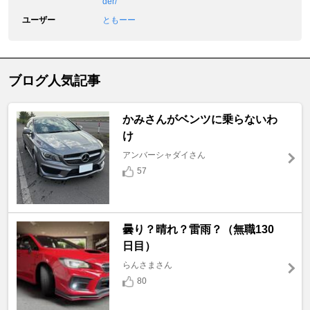
der/
ユーザー
ともーー
ブログ人気記事
かみさんがベンツに乗らないわ
け
アンバーシャダイさん
57
曇り？晴れ？雷雨？（無職130
日目）
らんさまさん
80