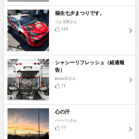
福生七夕まつりです。
つよ太郎さん
114
シャシーリフレッシュ（経過報
告）
picoo32さん
71
心の汗
バーバンさん
77