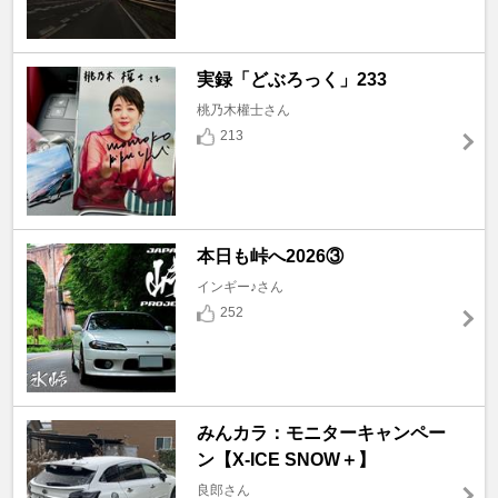
実録「どぶろっく」233
桃乃木權士さん
213
本日も峠へ2026③
インギー♪さん
252
みんカラ：モニターキャンペー
ン【X-ICE SNOW＋】
良郎さん