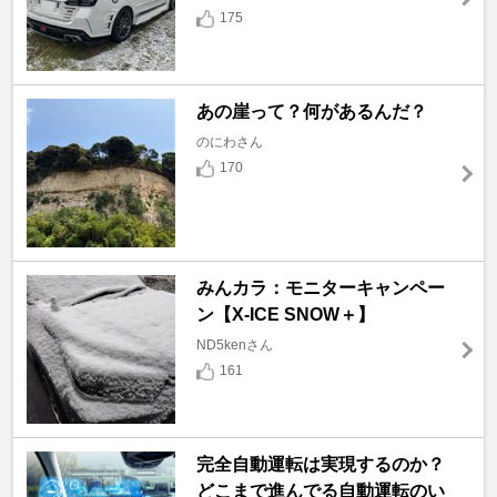
175
あの崖って？何があるんだ？
のにわさん
170
みんカラ：モニターキャンペー
ン【X-ICE SNOW＋】
ND5kenさん
161
完全自動運転は実現するのか？
どこまで進んでる自動運転のい