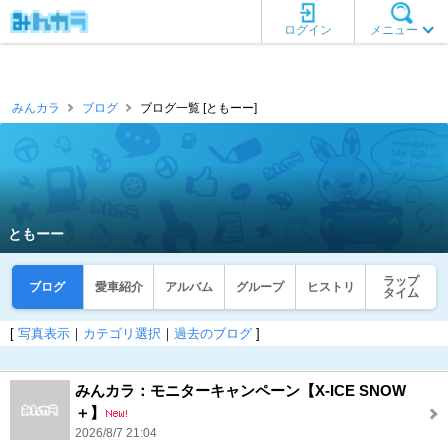
ログイン
メニュー
みんカラ
ブログ
ブログ一覧 [ともーー]
ともーー
ラップ
ブログ
愛車紹介
アルバム
グループ
ヒストリ
タイム
[
写真表示
｜
カテゴリ選択
｜
過去のブログ
]
みんカラ：モニターキャンペーン【X-ICE SNOW
＋】
2026/8/7 21:04