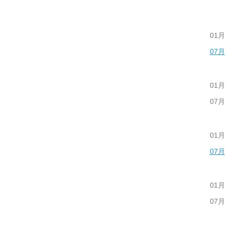
01月
07月
01月
07月
01月
07月
01月
07月