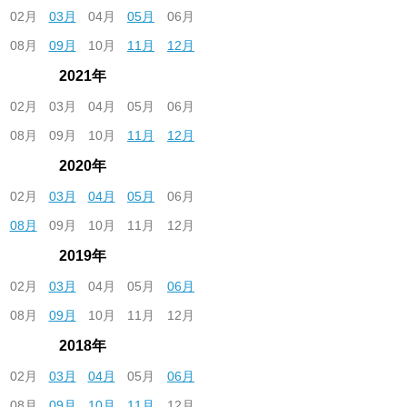
02月
03月
04月
05月
06月
08月
09月
10月
11月
12月
2021年
02月
03月
04月
05月
06月
08月
09月
10月
11月
12月
2020年
02月
03月
04月
05月
06月
08月
09月
10月
11月
12月
2019年
02月
03月
04月
05月
06月
08月
09月
10月
11月
12月
2018年
02月
03月
04月
05月
06月
08月
09月
10月
11月
12月