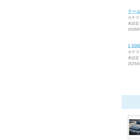
テー
カテゴ
未設定
2026/0
1,5
カテゴ
未設定
2025/0