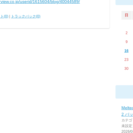
arview.co.jp/userid/1615604/blog/40044589/
日
ト(0)
|
トラックバック(0)
2
9
16
23
30
Melt
2 バ
カテゴ
未設定
2026/0