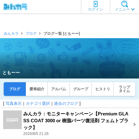
ログイン
メニュー
みんカラ
ブログ
ブログ一覧 [ともーー]
ともーー
ラップ
ブログ
愛車紹介
アルバム
グループ
ヒストリ
タイム
[
写真表示
｜
カテゴリ選択
｜
過去のブログ
]
みんカラ：モニターキャンペーン【Premium GLA
SS COAT 3000 or 樹脂パーツ復活剤 フェムトブラ
ック】
2026/8/5 21:26