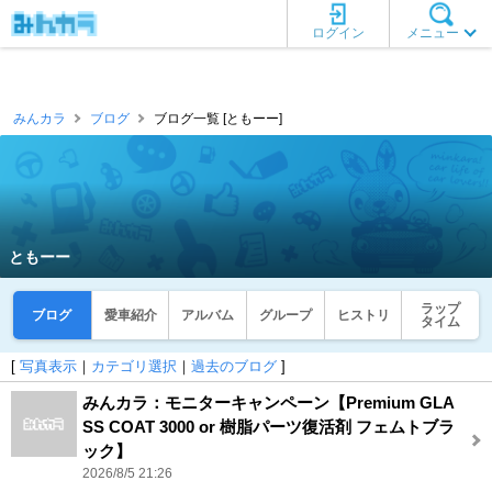
ログイン
メニュー
みんカラ
ブログ
ブログ一覧 [ともーー]
ともーー
ラップ
ブログ
愛車紹介
アルバム
グループ
ヒストリ
タイム
[
写真表示
｜
カテゴリ選択
｜
過去のブログ
]
みんカラ：モニターキャンペーン【Premium GLA
SS COAT 3000 or 樹脂パーツ復活剤 フェムトブラ
ック】
2026/8/5 21:26