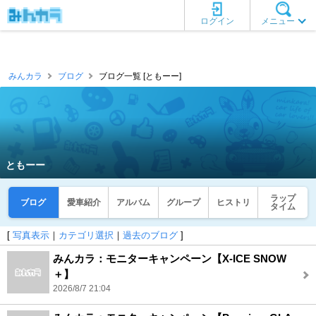
ログイン
メニュー
みんカラ
ブログ
ブログ一覧 [ともーー]
ともーー
ラップ
ブログ
愛車紹介
アルバム
グループ
ヒストリ
タイム
[
写真表示
｜
カテゴリ選択
｜
過去のブログ
]
みんカラ：モニターキャンペーン【X-ICE SNOW
＋】
2026/8/7 21:04