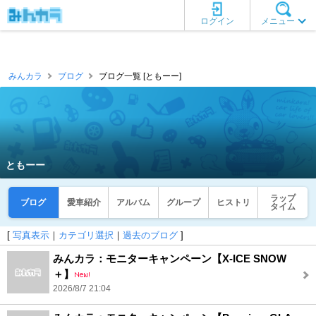
ログイン
メニュー
みんカラ
ブログ
ブログ一覧 [ともーー]
ともーー
ラップ
ブログ
愛車紹介
アルバム
グループ
ヒストリ
タイム
[
写真表示
｜
カテゴリ選択
｜
過去のブログ
]
みんカラ：モニターキャンペーン【X-ICE SNOW
＋】
2026/8/7 21:04