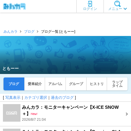
ログイン
メニュー
みんカラ
ブログ
ブログ一覧 [ともーー]
ともーー
ラップ
ブログ
愛車紹介
アルバム
グループ
ヒストリ
タイム
[
写真表示
｜
カテゴリ選択
｜
過去のブログ
]
みんカラ：モニターキャンペーン【X-ICE SNOW
＋】
2026/8/7 21:04