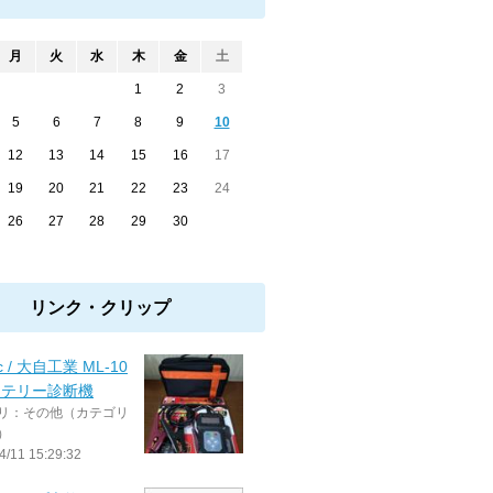
月
火
水
木
金
土
1
2
3
5
6
7
8
9
10
12
13
14
15
16
17
19
20
21
22
23
24
26
27
28
29
30
リンク・クリップ
ec / 大自工業 ML-10
ッテリー診断機
リ：その他（カテゴリ
）
4/11 15:29:32