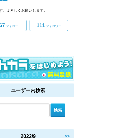
ーー
す。よろしくお願いします。
67
111
フォロー
フォロワー
ユーザー内検索
2022/9
>>