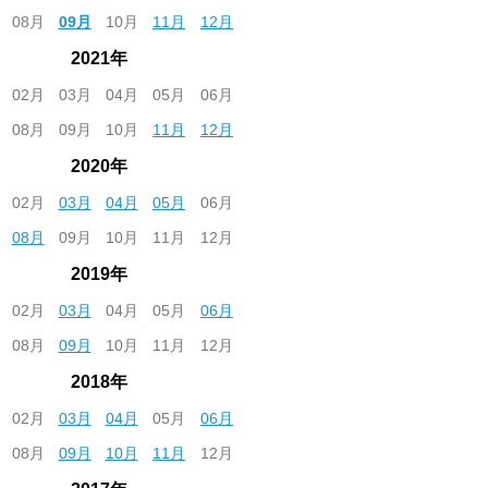
08月
09月
10月
11月
12月
2021年
02月
03月
04月
05月
06月
08月
09月
10月
11月
12月
2020年
02月
03月
04月
05月
06月
08月
09月
10月
11月
12月
2019年
02月
03月
04月
05月
06月
08月
09月
10月
11月
12月
2018年
02月
03月
04月
05月
06月
08月
09月
10月
11月
12月