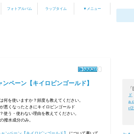
フォトアルバム
ラップタイム
▼メニュー
ャンペーン【キイロビンゴールド】
「
ド
掃除は何を使いますか？頻度も教えてください。
a.
が悪くなったときにキイロビンゴールド
r/
すか？使う・使わない理由を教えてください。
の撥水成分のみ。
キャンペーン【キイロビンゴールド】
について書いて