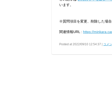
います。
※質問項目を変更、削除した場合
関連情報URL :
https://minkara.ca
Posted at 2022/09/10 12:54:37 |
コメン