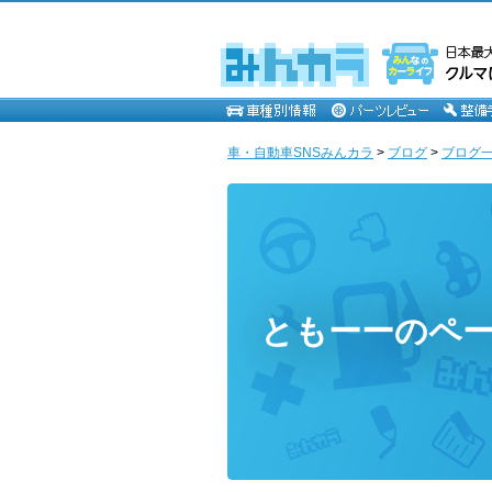
車・自動車SNSみんカラ
>
ブログ
>
ブログ一
ともーーのペ