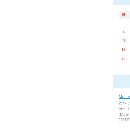
日
4
11
18
25
Melt
2 バ
カテゴ
未設定
2026/0