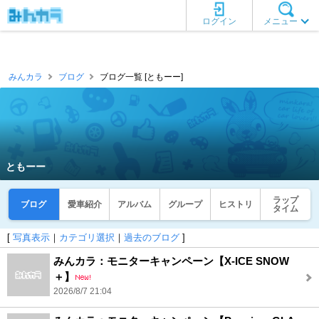
ログイン
メニュー
みんカラ
ブログ
ブログ一覧 [ともーー]
ともーー
ラップ
ブログ
愛車紹介
アルバム
グループ
ヒストリ
タイム
[
写真表示
｜
カテゴリ選択
｜
過去のブログ
]
みんカラ：モニターキャンペーン【X-ICE SNOW
＋】
2026/8/7 21:04