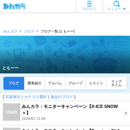
ログイン
メニュー
みんカラ
ブログ
ブログ一覧 [ともーー]
ともーー
ラップ
ブログ
愛車紹介
アルバム
グループ
ヒストリ
タイム
[
写真表示
｜
カテゴリ選択
｜
過去のブログ
]
みんカラ：モニターキャンペーン【X-ICE SNOW
＋】
2026/8/7 21:04