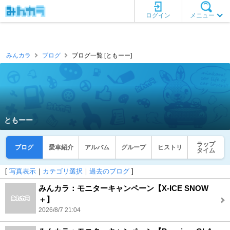
ログイン
メニュー
みんカラ
ブログ
ブログ一覧 [ともーー]
ともーー
ラップ
ブログ
愛車紹介
アルバム
グループ
ヒストリ
タイム
[
写真表示
｜
カテゴリ選択
｜
過去のブログ
]
みんカラ：モニターキャンペーン【X-ICE SNOW
＋】
2026/8/7 21:04