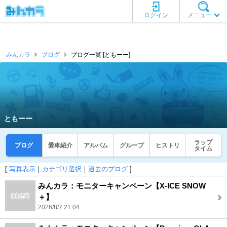
ログイン
メニュー
みんカラ
ブログ
ブログ一覧 [ともーー]
ともーー
ラップ
ブログ
愛車紹介
アルバム
グループ
ヒストリ
タイム
[
写真表示
｜
カテゴリ選択
｜
過去のブログ
]
みんカラ：モニターキャンペーン【X-ICE SNOW
＋】
2026/8/7 21:04