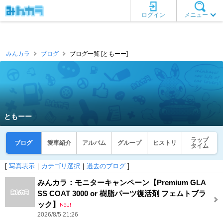
ログイン
メニュー
みんカラ
ブログ
ブログ一覧 [ともーー]
ともーー
ラップ
ブログ
愛車紹介
アルバム
グループ
ヒストリ
タイム
[
写真表示
｜
カテゴリ選択
｜
過去のブログ
]
みんカラ：モニターキャンペーン【Premium GLA
SS COAT 3000 or 樹脂パーツ復活剤 フェムトブラ
ック】
2026/8/5 21:26