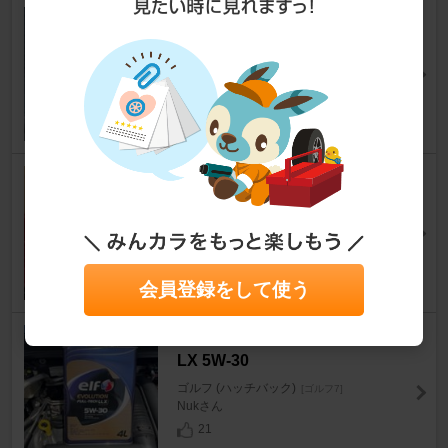
MINERVA F205 215/35R19
ゴルフ (ハッチバック)
[ゴルフ7]
ばにゐさん
6
KONI Special Active
ゴルフ (ハッチバック)
[ゴルフ7]
U-1.Sさん
6
会員登録をして使う
elf EVOLUTION FULL-TECH L
LX 5W-30
ゴルフ (ハッチバック)
[ゴルフ7]
Nukさん
21