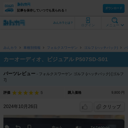
ダウンロード
記事を保存していつでも見られる！
みんカラとは？
ログイン
メニュー
みんカラ
車種別情報
フォルクスワーゲン
ゴルフ (ハッチバック)
パ
カーオーディオ、ビジュアル P507SD-S01
パーツレビュー
フォルクスワーゲン ゴルフ (ハッチバック) [ゴルフ
7]
5
評価
購入価格
9,800 円
2024年10月26日
クリップ