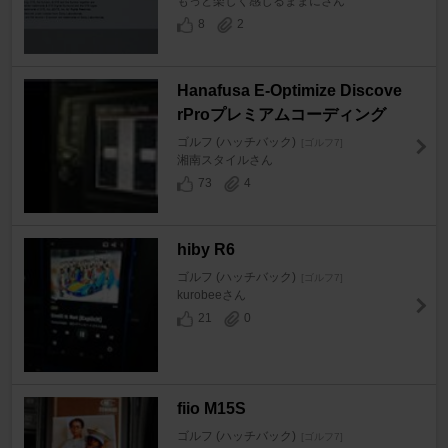
もっと楽しく感じるままにさん
8
2
Hanafusa E-Optimize Discove
rProプレミアムコーディング
ゴルフ (ハッチバック)
[ゴルフ7]
湘南スタイルさん
73
4
hiby R6
ゴルフ (ハッチバック)
[ゴルフ7]
kurobeeさん
21
0
fiio M15S
ゴルフ (ハッチバック)
[ゴルフ7]