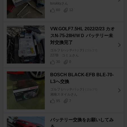
torukkyさん
60
12
VW.GOLF7.5HL 2022/2/23 カオ
スN-75-28H/ＷＤ バッテリー未
対交換完了
ゴルフ (ハッチバック)
[ゴルフ7]
227B コミュさん
30
0
BOSCH BLACK-EFB BLE-70-
L3へ交換
ゴルフ (ハッチバック)
[ゴルフ7]
湘南スタイルさん
95
7
バッテリー交換をお願いしてみ
る