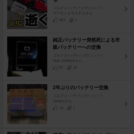
ゴルフ (ハッチバック)
[ゴルフ7]
アーモンドカステラさん
403
5
純正バッテリー突然死による市
販バッテリーへの交換
ゴルフ (ハッチバック)
[ゴルフ7]
Alan Smitheeさん
65
35
2年ぶりのバッテリー交換
ゴルフ (ハッチバック)
[ゴルフ7]
Gerkunさん
10
7