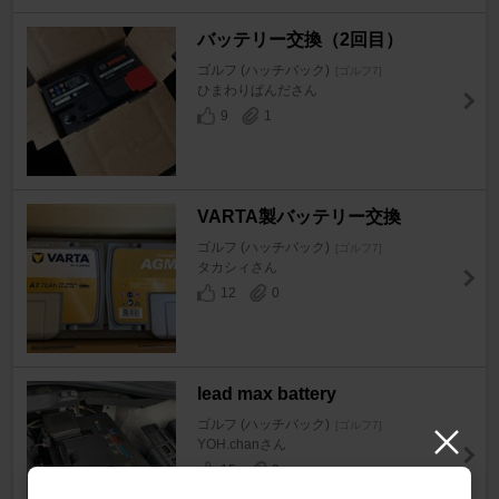
バッテリー交換（2回目）
ゴルフ (ハッチバック)
[ゴルフ7]
ひまわりぱんださん
9
1
VARTA製バッテリー交換
ゴルフ (ハッチバック)
[ゴルフ7]
タカシィさん
12
0
lead max battery
ゴルフ (ハッチバック)
[ゴルフ7]
YOH.chanさん
15
0