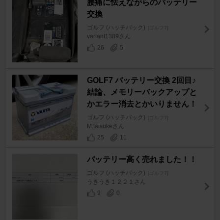
腰痛に怯えながらのバッテリー
交換
ゴルフ (ハッチバック)
[ゴルフ7]
variant1389さん
26
5
GOLF7 バッテリー交換 2回目♪
結論、メモリーバックアップと
かエラー消去とかいりません！
ゴルフ (ハッチバック)
[ゴルフ7]
M.taisukeさん
25
11
バッテリー高く売れました！！
ゴルフ (ハッチバック)
[ゴルフ7]
うきうき１２２１さん
9
0