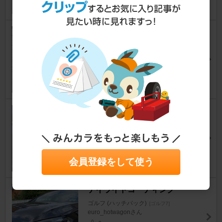
オイル交換サービスリセット[忘
備録]
ゴルフ (ハッチバック)
[ゴルフ7]
MisoAjiさん
29
ヘッドライト4灯点灯失敗？
ゴルフ (ハッチバック)
[ゴルフ7]
といだっくさん
5
会員登録をして使う
デイライトコーディング
ゴルフ (ハッチバック)
[ゴルフ7]
euro_hotwagonさん