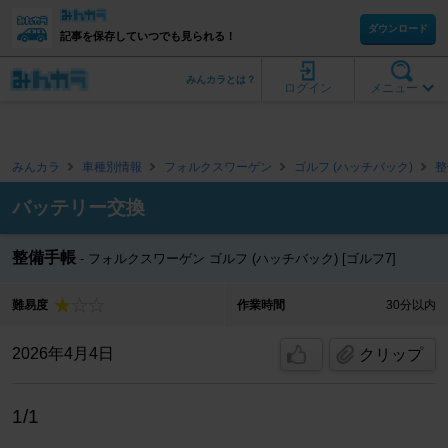
ダウンロード
記事を保存していつでも見られる！
みんカラとは？
ログイン
メニュー
みんカラ
車種別情報
フォルクスワーゲン
ゴルフ (ハッチバック)
整
バッテリー交換
整備手帳
フォルクスワーゲン ゴルフ (ハッチバック) [ゴルフ7]
難易度
作業時間
30分以内
2026年4月4日
クリップ
1/1