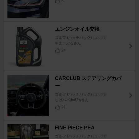
6
エンジンオイル交換
ゴルフ (ハッチバック)
[ゴルフ7]
＠まーぶるさん
24
CARCLUB ステアリングカバ
ー
ゴルフ (ハッチバック)
[ゴルフ7]
しげパパda62wさん
21
FINE PIECE PEA
ゴルフ (ハッチバック)
[ゴルフ7]