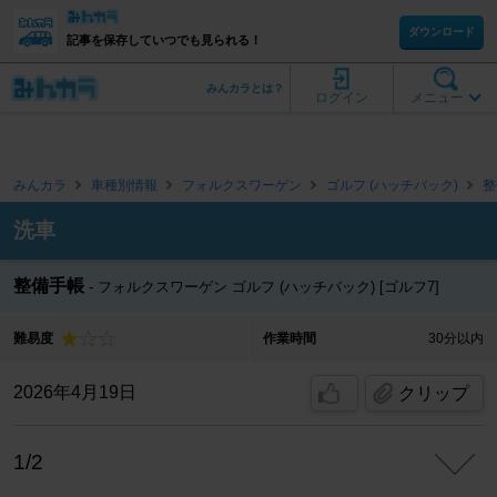
ダウンロード
記事を保存していつでも見られる！
みんカラとは？
ログイン
メニュー
みんカラ
車種別情報
フォルクスワーゲン
ゴルフ (ハッチバック)
整
洗車
整備手帳
フォルクスワーゲン ゴルフ (ハッチバック) [ゴルフ7]
難易度
作業時間
30分以内
2026年4月19日
クリップ
1/2