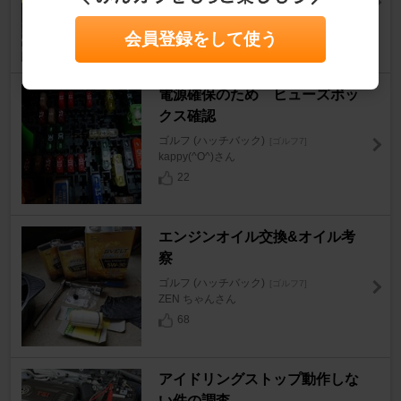
zrx164さん
58
会員登録をして使う
電源確保のため ヒューズボッ
クス確認
ゴルフ (ハッチバック)
[ゴルフ7]
kappy(^O^)さん
22
エンジンオイル交換&オイル考
察
ゴルフ (ハッチバック)
[ゴルフ7]
ZEN ちゃんさん
68
アイドリングストップ動作しな
い件の調査