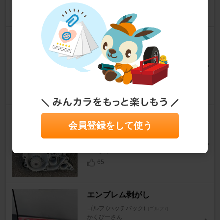
68
オイル交換サービスリセット[忘
備録]
ゴルフ (ハッチバック)
[ゴルフ7]
MisoAjiさん
29
【DIY!交換編】ウォーターポン
会員登録をして使う
プ水漏れ！ VW ゴルフ7 EA211
ゴルフ (ハッチバック)
[ゴルフ7]
Nukさん
65
エンブレム剥がし
ゴルフ (ハッチバック)
[ゴルフ7]
かくぴーさん