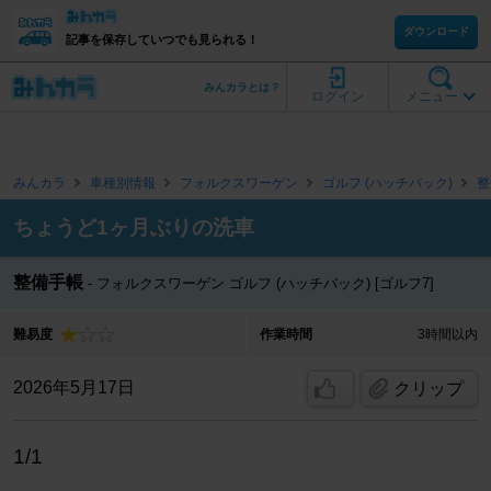
ダウンロード
記事を保存していつでも見られる！
みんカラとは？
ログイン
メニュー
みんカラ
車種別情報
フォルクスワーゲン
ゴルフ (ハッチバック)
整
ちょうど1ヶ月ぶりの洗車
整備手帳
フォルクスワーゲン ゴルフ (ハッチバック) [ゴルフ7]
難易度
作業時間
3時間以内
2026年5月17日
クリップ
1/1