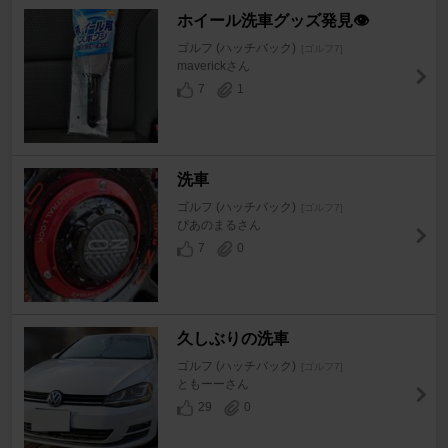
ホイール洗車グッズ発見👁
ゴルフ (ハッチバック)
[ゴルフ7]
maverickさん
7
1
洗車
ゴルフ (ハッチバック)
[ゴルフ7]
ぴあのまるさん
7
0
久しぶりの洗車
ゴルフ (ハッチバック)
[ゴルフ7]
ともーーさん
29
0