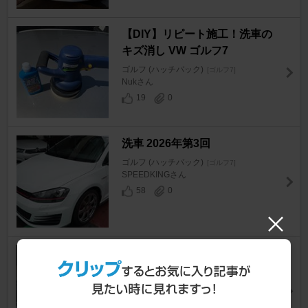
【DIY】リピート施工！洗車の
キズ消し VW ゴルフ7
ゴルフ (ハッチバック)
[ゴルフ7]
Nukさん
19
0
洗車 2026年第3回
ゴルフ (ハッチバック)
[ゴルフ7]
SPEEDKINGさん
58
0
エンジンオイル交換&オイル考
察
ゴルフ (ハッチバック)
[ゴルフ7]
ZEN ちゃんさん