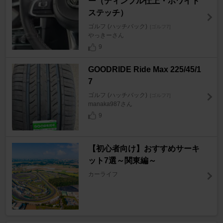
ー（ディンプル仕上・ホワイト
ステッチ）
ゴルフ (ハッチバック)
[ゴルフ7]
やっきーさん
9
GOODRIDE Ride Max 225/45/1
7
ゴルフ (ハッチバック)
[ゴルフ7]
manaka987さん
9
【初心者向け】おすすめサーキ
ット7選～関東編～
カーライフ