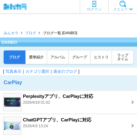
ログイン
メニュー
みんカラ
ブログ
ブログ一覧 [DANBO]
DANBO
ラップ
ブログ
愛車紹介
アルバム
グループ
ヒストリ
タイム
[
写真表示
｜
カテゴリ選択
｜
過去のブログ
]
CarPlay
Perplexityアプリ、CarPlayに対応
2026/4/18 01:02
ChatGPTアプリ、CarPlayに対応
2026/4/3 13:24