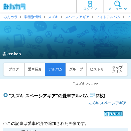
ログイン
メニュー
みんカラ
車種別情報
スズキ
スペーシアギア
フォトアルバム
フ
@kenken
ラップ
ブログ
愛車紹介
アルバム
グループ
ヒストリ
タイム
"スズキ ハ ... >>
"スズキ スペーシアギア"の愛車アルバム
[2枚]
スズキ スペーシアギア
※この記事は愛車紹介で追加された画像です。