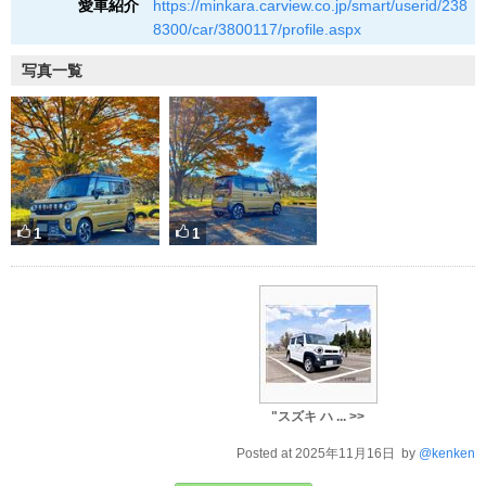
愛車紹介
https://minkara.carview.co.jp/smart/userid/238
8300/car/3800117/profile.aspx
写真一覧
1
1
"スズキ ハ ... >>
Posted at 2025年11月16日 by
@kenken