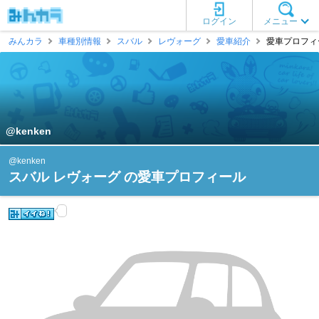
ログイン
メニュー
みんカラ
車種別情報
スバル
レヴォーグ
愛車紹介
愛車プロフィール
@kenken
@kenken
スバル レヴォーグ の愛車プロフィール