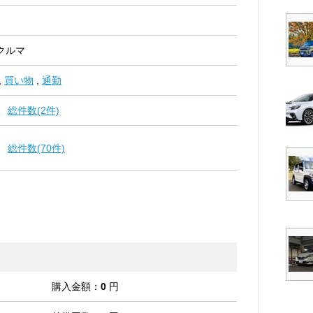
クルマ
,
買い物
,
通勤
総件数(2件)
総件数(70件)
購入金額：
0
円