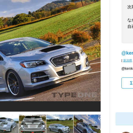
次
な
自
@ke
[
新潟県
@ke
1