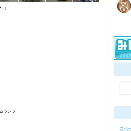
した！
ームランプ
スペ