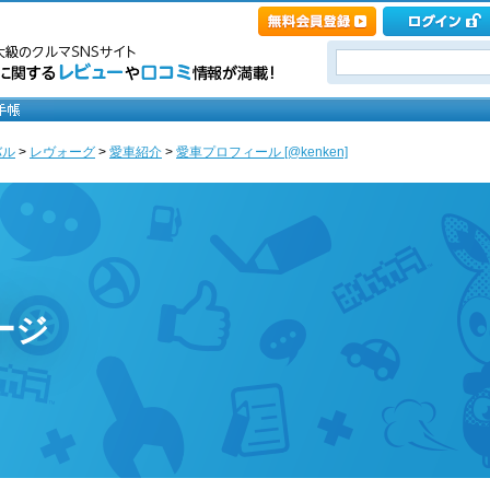
バル
>
レヴォーグ
>
愛車紹介
>
愛車プロフィール [@kenken]
ージ