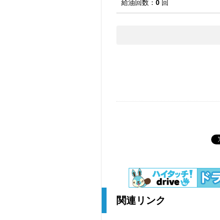
給油回数：
0
回
関連リンク