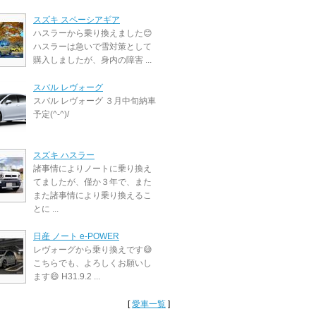
スズキ スペーシアギア
ハスラーから乗り換えました😊
ハスラーは急いで雪対策として
購入しましたが、身内の障害 ...
スバル レヴォーグ
スバル レヴォーグ ３月中旬納車
予定(^-^)/
スズキ ハスラー
諸事情によりノートに乗り換え
てましたが、僅か３年で、また
また諸事情により乗り換えるこ
とに ...
日産 ノート e-POWER
レヴォーグから乗り換えです😅
こちらでも、よろしくお願いし
ます😄 H31.9.2 ...
[
愛車一覧
]