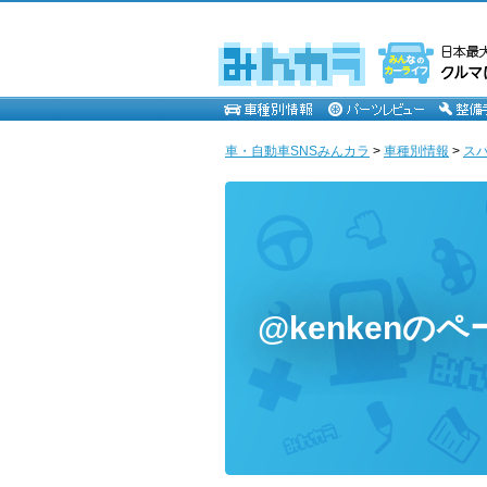
車・自動車SNSみんカラ
>
車種別情報
>
ス
@kenkenのペ