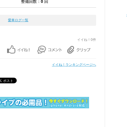
整備回数：
0
回
愛車ログ一覧
イイね！0件
イイね！ランキングページへ