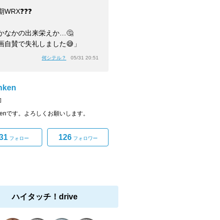
期WRX❓❓❓
かなかの出来栄えか…🤔
画自賛で失礼しました😅」
何シテル？
05/31 20:51
nken
]
nkenです。よろしくお願いします。
31
126
フォロー
フォロワー
ハイタッチ！drive