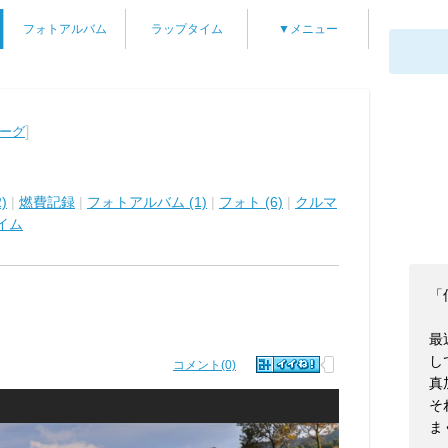
フォトアルバム
ラップタイム
▼メニュー
]
ォーグ
)
|
燃費記録
|
フォトアルバム (1)
|
フォト (6)
|
クルマ
イム
「
最
し
コメント(0)
真
そ
ま