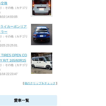
ル交換
リ：その他（カテゴリ
）
6/10 14:03:05
 ドライカーボンリア
イラー
リ：その他（カテゴリ
）
2/25 23:25:01
 TIRES OPEN CO
Y R/T 165/60R15
リ：その他（カテゴリ
）
1/16 22:23:47
[
他のクリップをチェック
]
愛車一覧