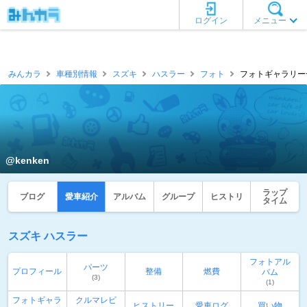
ログイン
メニュー
みんカラ
車種別情報
スズキ
ハスラー
フォト
フォトギャラリー一覧
@kenken
ラップ
ブログ
愛車紹介
アルバム
グループ
ヒストリ
タイム
スズキ ハスラー
フォトアル
パーツ
プロフィール
整備
燃費
バム
(3)
(1)
フォトギャラ
クルマレビ
ヒストリー
愛車ログ
買い物