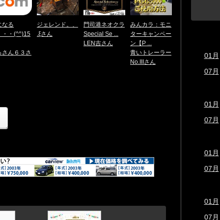
になる
ジェレンド。、
門司港ネオクラ
みんカラ：モニ
・・(^^)15
.ξさん
Special Se ...
ターキャンペー
LEN吉さん
ン【P ...
っさん６３さ
青いトレーラー
01月
No.IIIさん
07月
01月
07月
01月
07月
01月
07月