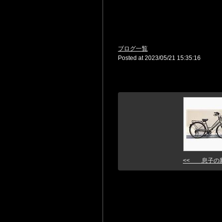
ブログ一覧
Posted at 2023/05/21 15:35:16
<< 息子の