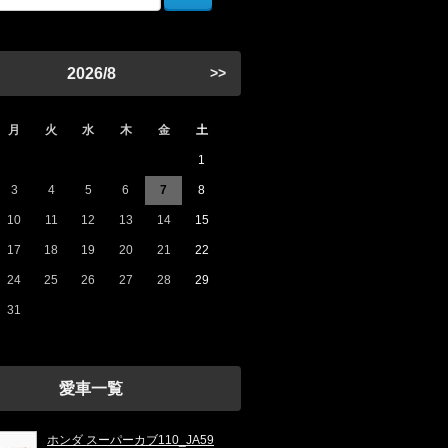
2026/8
>>
月
火
水
木
金
土
1
3
4
5
6
7
8
10
11
12
13
14
15
17
18
19
20
21
22
24
25
26
27
28
29
31
愛車一覧
ホンダ スーパーカブ110_JA59