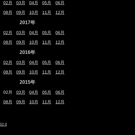
02月
03月
04月
05月
06月
08月
09月
10月
11月
12月
2017年
02月
03月
04月
05月
06月
08月
09月
10月
11月
12月
2016年
02月
03月
04月
05月
06月
08月
09月
10月
11月
12月
2015年
02月
03月
04月
05月
06月
08月
09月
10月
11月
12月
S2.0