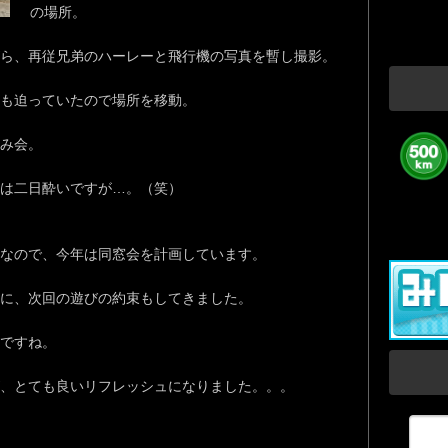
の場所。
ら、再従兄弟のハーレーと飛行機の写真を暫し撮影。
も迫っていたので場所を移動。
み会。
は二日酔いですが…。（笑）
なので、今年は同窓会を計画しています。
に、次回の遊びの約束もしてきました。
ですね。
、とても良いリフレッシュになりました。。。