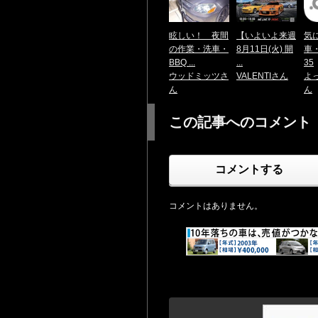
眩しい！ 夜間
【いよいよ来週
気
の作業・洗車・
8月11日(火) 開
車・
BBQ ...
...
35
ウッドミッツさ
VALENTIさん
よ
ん
ん
この記事へのコメント
コメントする
コメントはありません。