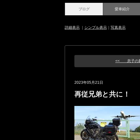
ブログ
愛車紹介
詳細表示
｜
シンプル表示
｜
写真表示
<< 息子の
2023年05月21日
再従兄弟と共に！