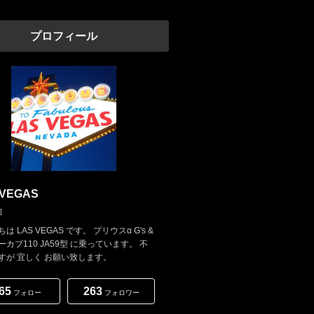
プロフィール
 VEGAS
]
は LAS VEGAS です。 プリウスα G's &
カブ110 JA59型 に乗っています。 不
すが 宜しく お願い致します。
65
263
フォロー
フォロワー