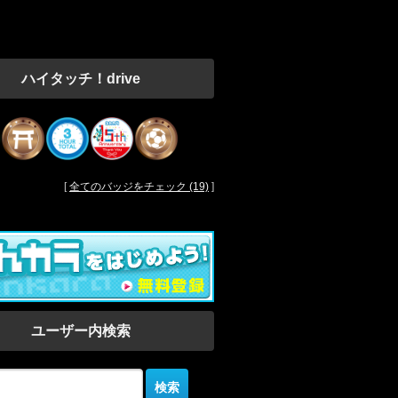
ハイタッチ！drive
[
全てのバッジをチェック (19)
]
ユーザー内検索