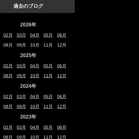
過去のブログ
2026年
02月
03月
04月
05月
06月
08月
09月
10月
11月
12月
2025年
02月
03月
04月
05月
06月
08月
09月
10月
11月
12月
2024年
02月
03月
04月
05月
06月
08月
09月
10月
11月
12月
2023年
02月
03月
04月
05月
06月
08月
09月
10月
11月
12月