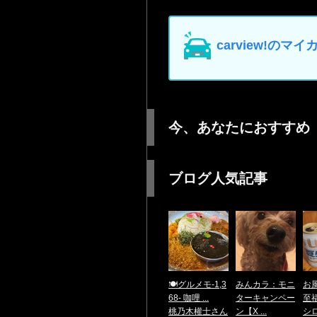
carview!の
今、あなたにおすすめ
ブログ人気記事
🍽️グルメモ-1,3
みんカラ：モニ
お
68- 咖哩 ...
ターキャンペー
至
桃乃木權士さん
ン【X ...
シ