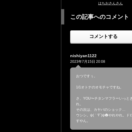
はちおさんさん
この記事へのコメント
コメントする
nishiyan1122
2023年7月15日 20:08
おつですぅ。
1/1オトナのオモチャですね。
さ、YOU〜チタンマフラーいっと
れ。
その次は、カヤバのショック…
ウシシ。ψ(｀∇´)ψ🎃やれやれ。ド
すやん。