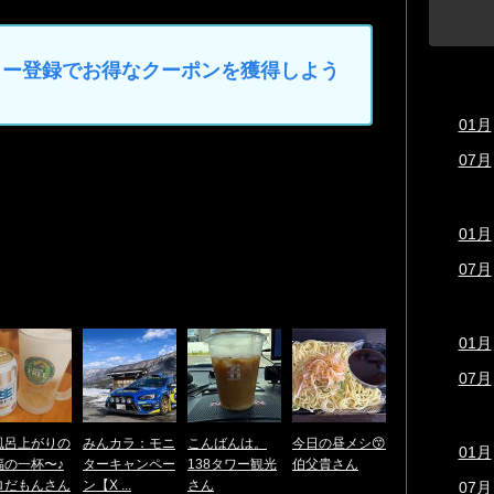
マイカー登録でお得なクーポンを獲得しよう
01月
07月
01月
07月
01月
07月
風呂上がりの
みんカラ：モニ
こんばんは。
今日の昼メシ😙
01月
福の一杯〜♪
ターキャンペー
138タワー観光
伯父貴さん
ロだもんさん
ン【X ...
さん
07月