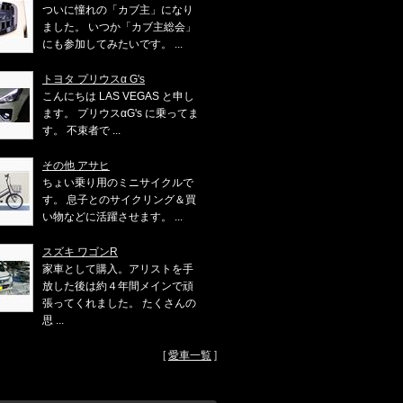
ついに憧れの「カブ主」になり
ました。 いつか「カブ主総会」
にも参加してみたいです。 ...
トヨタ プリウスα G's
こんにちは LAS VEGAS と申し
ます。 プリウスαG's に乗ってま
す。 不束者で ...
その他 アサヒ
ちょい乗り用のミニサイクルで
す。 息子とのサイクリング＆買
い物などに活躍させます。 ...
スズキ ワゴンR
家車として購入。アリストを手
放した後は約４年間メインで頑
張ってくれました。 たくさんの
思 ...
[
愛車一覧
]