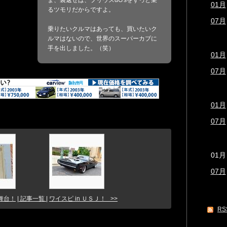
ま、裏返せば、プリウスαG'sをずっと乗
01月
るツモリだからですよ。
07月
乗りたいクルマはあっても、買いたいク
ルマはないので、世界のスーパーカブに
手を出しました。（笑）
01月
07月
01月
07月
01月
07月
舞台！
| 記事一覧 |
ワイスピ in ＵＳＪ！ >>
RS