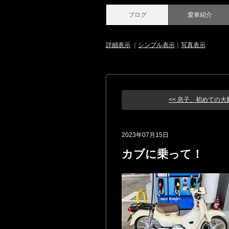
ブログ
愛車紹介
詳細表示
｜
シンプル表示
｜
写真表示
<< 息子、初めての大
2023年07月15日
カブに乗って！