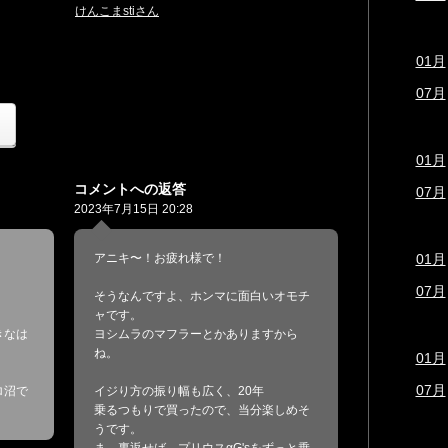
けんこまstiさん
01月
07月
01月
コメントへの返答
07月
2023年7月15日 20:28
01月
アニキ〜！お疲れ様で！
07月
そうなんですよ、ホンマに面白いオモチ
ャです。
きなは
ヨシムラのマフラーとかありますから
ね。
01月
07月
ロ沼で
イジり方の振り幅も広く、20年
乗るつもりで買ったので、当分楽しめそ
うです。