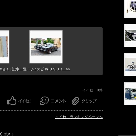
舞台！
| 記事一覧 |
ワイスピ in ＵＳＪ！ >>
イイね！0件
イイね！ランキングページへ