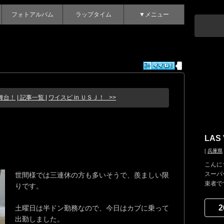
フォトアルバム
ラップタイム
▼メニュー
舞台！
| 記事一覧 |
ワイスピ in ＵＳＪ！ >>
LAS
[
兵庫県
こんにち
スーパー
世間様では三連休の方も多いそうで、羨ましい限
束者で
りです。
2
土曜日は半ドン勤務なので、今日はカブに乗って
出勤しました。