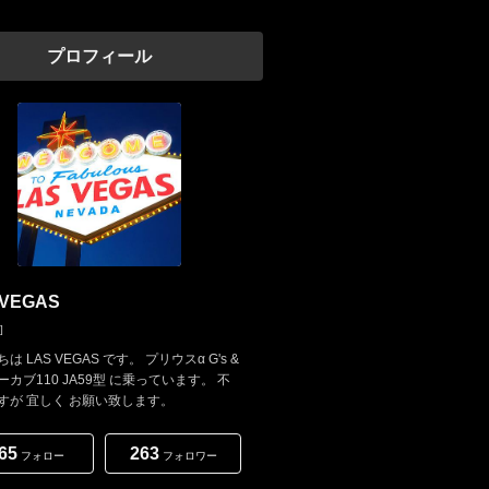
プロフィール
 VEGAS
]
は LAS VEGAS です。 プリウスα G's &
カブ110 JA59型 に乗っています。 不
すが 宜しく お願い致します。
65
263
フォロー
フォロワー