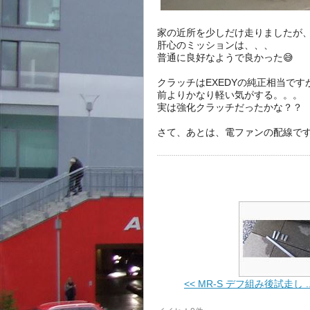
家の近所を少しだけ走りましたが
肝心のミッションは、、、
普通に良好なようで良かった😅
クラッチはEXEDYの純正相当です
前よりかなり軽い気がする。。。
実は強化クラッチだったかな？？
さて、あとは、電ファンの配線で
<< MR-S デフ組み後試走し ..