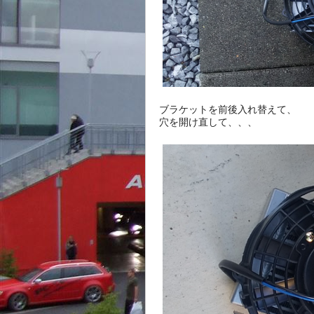
ブラケットを前後入れ替えて、
穴を開け直して、、、