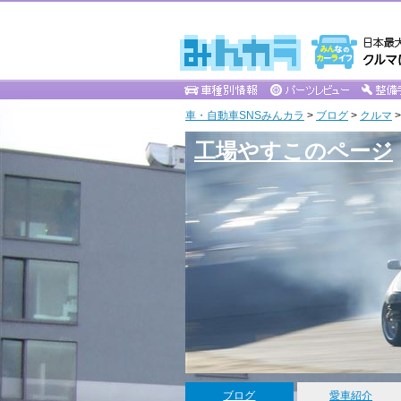
車・自動車SNSみんカラ
>
ブログ
>
クルマ
工場やすこのページ
ブログ
愛車紹介