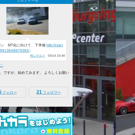
プロフィール
パン MT化に向けて、下準備
http://cvw.j
399138/48979383/
」
何シテル？
03/14 23:40
こ
、ですが、始めてみます。 よろしくお願い
5
21
フォロー
フォロワー