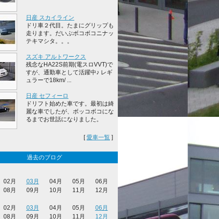
日産 スカイライン
ドリ車２代目。たまにグリップも
走ります。だいぶボコボコニナッ
テキマシタ。。。
スズキ アルトワークス
残念なHA22S前期(電スロVVT)で
すが、通勤車として活躍中♪ レギ
ュラーで18km/ ...
日産 セフィーロ
ドリフト始めた車です。最初は綺
麗な車でしたが、ボッコボコにな
るまでお世話になりました。
[
愛車一覧
]
過去のブログ
02月
03月
04月
05月
06月
08月
09月
10月
11月
12月
02月
03月
04月
05月
06月
08月
09月
10月
11月
12月