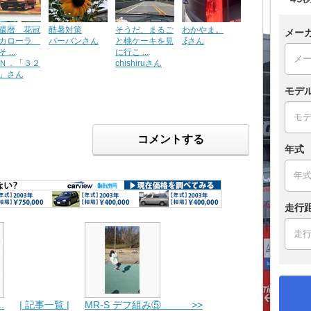
還暦 花冠
酷暑対策
そうだ、まるご
わかやま。
メー
Ｒカローラ
バーバンさん
と桃ケーキを見
.ξさん
 ...
に行こ ...
Ｎ．「３２
chishiruさん
」さん
モデ
コメントする
年式
走行
.
| 記事一覧 |
MR-S デフ組み⑤ >>