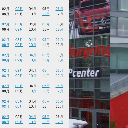
02月
03月
04月
05月
06月
08月
09月
10月
11月
12月
02月
03月
04月
05月
06月
08月
09月
10月
11月
12月
02月
03月
04月
05月
06月
08月
09月
10月
11月
12月
02月
03月
04月
05月
06月
08月
09月
10月
11月
12月
02月
03月
04月
05月
06月
08月
09月
10月
11月
12月
02月
03月
04月
05月
06月
08月
09月
10月
11月
12月
02月
03月
04月
05月
06月
08月
09月
10月
11月
12月
02月
03月
04月
05月
06月
08月
09月
10月
11月
12月