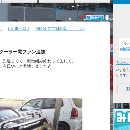
詳細表示
｜
シンプル表示
｜
写真表示
.
| 記事一覧 |
MR-S デフ組み⑤ >>
「ラ
p/b/2
イルクーラー電ファン追加
先週までで、概ね組み終わってまして、
工場やす
今日やっと着地しました🎵
いまさら
します。
1