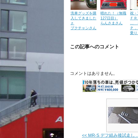
洗車グッズを購
晴れた！（無職
祝・
入してきました
127日目）
Ｆ
♬
らんさまさん
… そ
ブクチャンさん
Ｐ．
乗り
この記事へのコメント
コメントはありません。
<< MR-S デフ組み後試走し ..