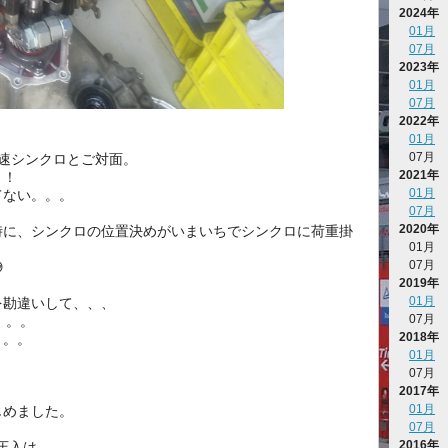
2024年
01月
07月
2023年
01月
07月
2022年
01月
07月
速シンクロとご対面。
2021年
！！
01月
てない。。。
07月
2020年
時に、シンクロの位置決めがいまいちでシンクロに荷重掛
01月
07月

2019年
01月
を勘違いして、、、
07月
。。。
2018年
。。。
01月
07月
2017年
01月
じめました。
07月
2016年
の圧入は、、、