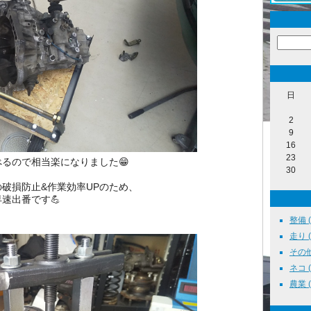
日
2
9
16
23
るので相当楽になりました😁
30
破損防止&作業効率UPのため、
速出番です💪
整備 ( 
走り ( 
その他 
ネコ ( 
農業 ( 