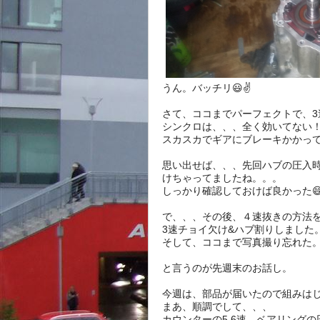
うん。バッチリ😃✌️
さて、ココまでパーフェクトで、3
シンクロは、、、全く効いてない
スカスカでギアにブレーキかかっ
思い出せば、、、先回ハブの圧入
けちゃってましたね。。。
しっかり確認しておけば良かった
で、、、その後、４速抜きの方法
3速チョイ欠け&ハブ割りしました
そして、ココまで写真撮り忘れた
と言うのが先週末のお話し。
今週は、部品が届いたので組みは
まあ、順調でして、、、
カウンターの5,6速、ベアリング