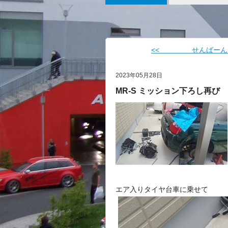
<< せんばーん
2023年05月28日
MR-S ミッション下ろし再び
エア入りタイヤ台車に乗せて