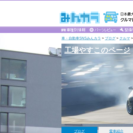
車・自動車SNSみんカラ
>
ブログ
>
クルマ
工場やすこのページ
ブログ
愛車紹介