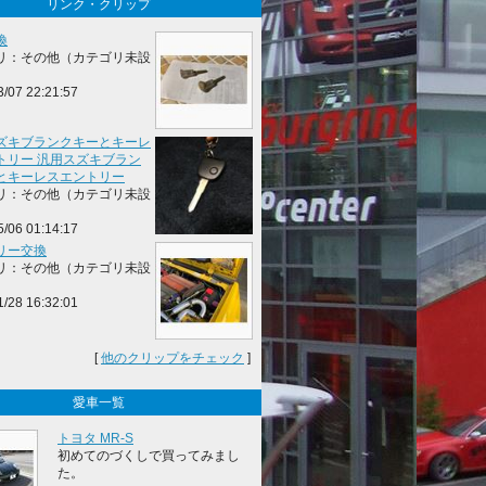
リンク・クリップ
換
リ：その他（カテゴリ未設
3/07 22:21:57
ズキブランクキーとキーレ
トリー 汎用スズキブラン
とキーレスエントリー
リ：その他（カテゴリ未設
5/06 01:14:17
リー交換
リ：その他（カテゴリ未設
1/28 16:32:01
[
他のクリップをチェック
]
愛車一覧
トヨタ MR-S
初めてのづくしで買ってみまし
た。