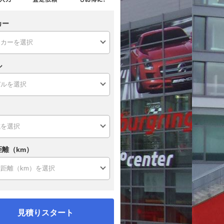
カー
ル
距離（km）
見積りスタート