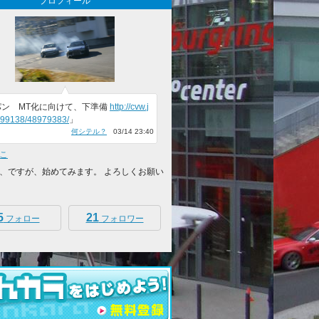
プロフィール
パン MT化に向けて、下準備
http://cvw.j
399138/48979383/
」
何シテル？
03/14 23:40
こ
、ですが、始めてみます。 よろしくお願い
5
21
フォロー
フォロワー