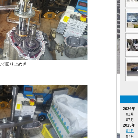
で回り止め✌️
2026年
01月
07月
2025年
01月
07月