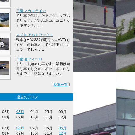
日産 スカイライン
ドリ車２代目。たまにグリップも
走ります。だいぶボコボコニナッ
テキマシタ。。。
スズキ アルトワークス
残念なHA22S前期(電スロVVT)で
すが、通勤車として活躍中♪ レギ
ュラーで18km/ ...
日産 セフィーロ
ドリフト始めた車です。最初は綺
麗な車でしたが、ボッコボコにな
るまでお世話になりました。
[
愛車一覧
]
過去のブログ
02月
03月
04月
05月
06月
08月
09月
10月
11月
12月
02月
03月
04月
05月
06月
08月
09月
10月
11月
12月