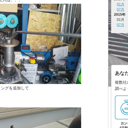
01月
07月
2015年
01月
07月
ヘ
あな
複数社
リングを追加して
調べよ