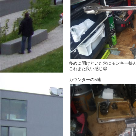
多めに開けといた穴にモンキー挟ん
これまた良い感じ😁
カウンターの5速