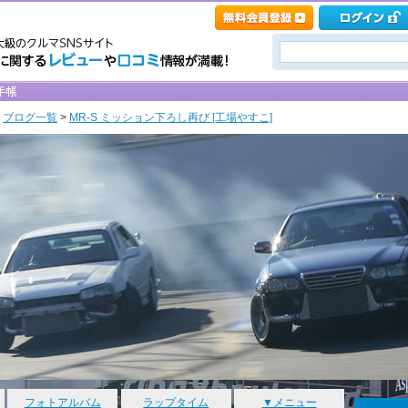
>
ブログ一覧
>
MR-S ミッション下ろし再び [工場やすこ]
フォトアルバム
ラップタイム
▼メニュー