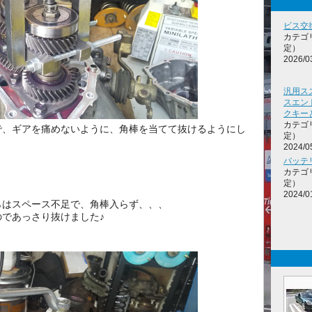
ビス交
カテゴ
定）
2026/0
汎用ス
スエン
クキー
カテゴ
で、ギアを痛めないように、角棒を当てて抜けるようにし
定）
2024/0
バッテ
カテゴ
定）
2024/0
らはスペース不足で、角棒入らず、、、
であっさり抜けました♪