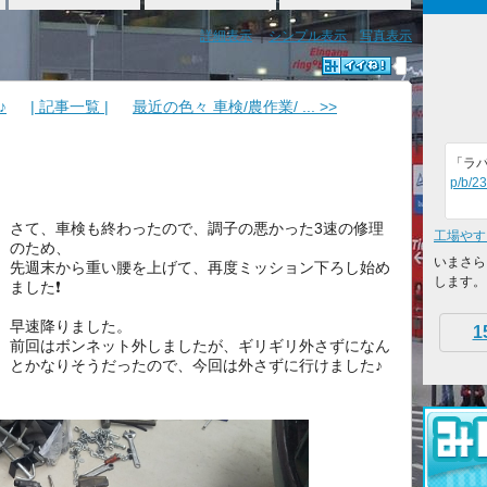
詳細表示
｜
シンプル表示
｜
写真表示
♪
| 記事一覧 |
最近の色々 車検/農作業/ ... >>
「ラ
p/b/2
さて、車検も終わったので、調子の悪かった3速の修理
工場やす
のため、
いまさら
先週末から重い腰を上げて、再度ミッション下ろし始め
します。
ました❗️
早速降りました。
1
前回はボンネット外しましたが、ギリギリ外さずになん
とかなりそうだったので、今回は外さずに行けました♪