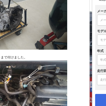
メー
モデ
年式
ャまで付けました。
走行