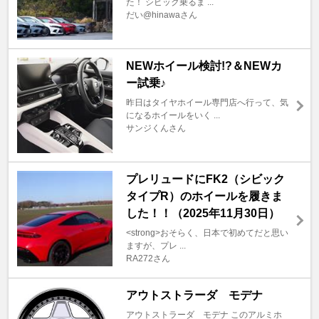
た！ シビック乗るま ...
だい@hinawaさん
NEWホイール検討!?＆NEWカ
ー試乗♪
昨日はタイヤホイール専門店へ行って、気
になるホイールをいく ...
サンジくんさん
プレリュードにFK2（シビック
タイプR）のホイールを履きま
した！！（2025年11月30日）
<strong>おそらく、日本で初めてだと思い
ますが、プレ ...
RA272さん
アウトストラーダ モデナ
アウトストラーダ モデナ このアルミホ