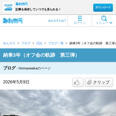
ダウンロード
記事を保存していつでも見られる！
みんカラとは？
ログイン
メニュー
みんカラ
ブログ
日記
ブログ一覧
納車3年（オフ会の軌跡 第三弾） [
納車3年（オフ会の軌跡 第三弾）
ブログ
hironaowakaのページ
2026年5月9日
クリップ