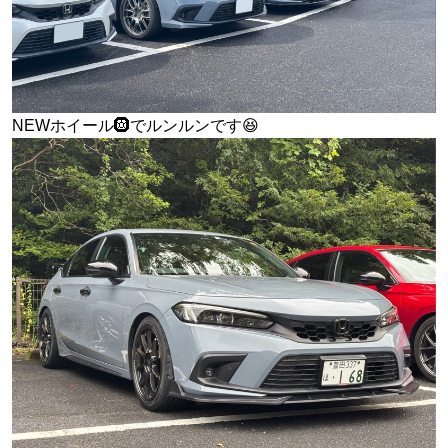
NEWホイール🛞でルンルンです😆