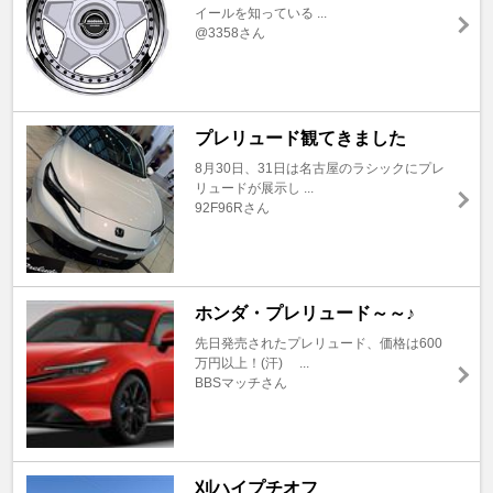
イールを知っている ...
@3358さん
プレリュード観てきました
8月30日、31日は名古屋のラシックにプレ
リュードが展示し ...
92F96Rさん
ホンダ・プレリュード～～♪
先日発売されたプレリュード、価格は600
万円以上！(汗) ...
BBSマッチさん
刈ハイプチオフ