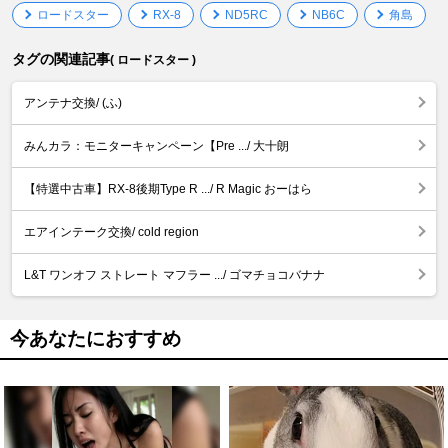
ロードスター
RX-8
ND5RC
NB6C
角島
タグの関連記事
( ロードスター )
アンテナ交換/ (ふ)
みんカラ：モニターキャンペーン【Pre .../ 大十朗
【特選中古車】RX-8後期Type R .../ R Magic おーはら
エアインテーク交換/ cold region
L&T ワンオフ ストレート マフラー .../ ゴマチョコバナナ
今あなたにおすすめ