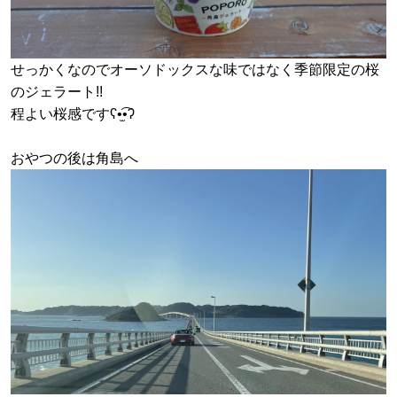
せっかくなのでオーソドックスな味ではなく季節限定の桜
のジェラート!!
程よい桜感ですʕ•̫͡•ʔ
おやつの後は角島へ