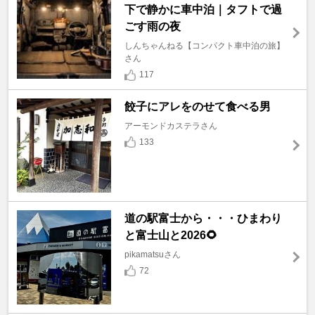
下で静かに車中泊｜タフトで過
ごす雨の夜
しんちゃんねる【コンパクト車中泊の旅】
さん
117
餃子にアレをのせて食べる男
アーモンドカステラさん
133
道の駅富士から・・・ひまわり
と富士山と2026🌻
pikamatsuさん
72