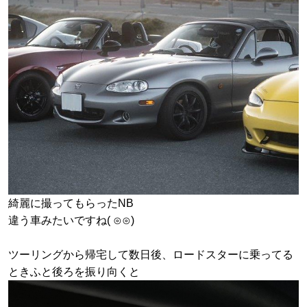
綺麗に撮ってもらったNB
違う車みたいですね( ⊙⊙)
ツーリングから帰宅して数日後、ロードスターに乗ってる
ときふと後ろを振り向くと