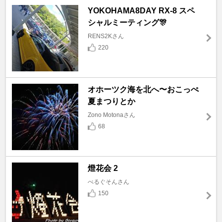
YOKOHAMA8DAY RX-8 スペ
シャルミーティング🎊
RENS2Kさん
220
オホーツク海を北へ〜おこっぺ
夏まつりとか
Zono Motonaさん
68
燈花会 2
べるぐそんさん
150