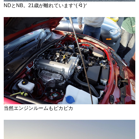
NDとNB。21歳が離れていますᐠ( ᐛ )ᐟ
当然エンジンルームもピカピカ