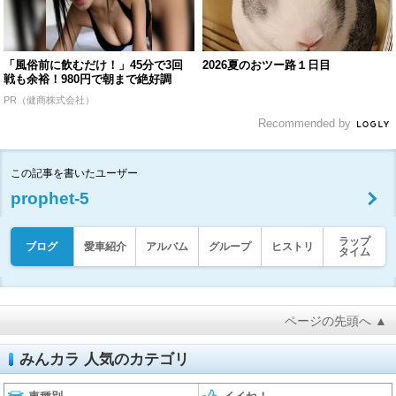
「風俗前に飲むだけ！」45分で3回
2026夏のおツー路１日目
戦も余裕！980円で朝まで絶好調
PR（健商株式会社）
Recommended by
この記事を書いたユーザー
prophet-5
ラップ
ブログ
愛車紹介
アルバム
グループ
ヒストリ
タイム
ページの先頭へ ▲
みんカラ 人気のカテゴリ