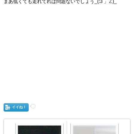
まあ低くても走れてれば問題ないでしょう
_(:3 」∠)_
イイね！