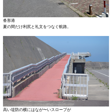
沓形港
夏の間だけ利尻と礼文をつなぐ航路。
高い堤防の横にはなが〜いスロープが