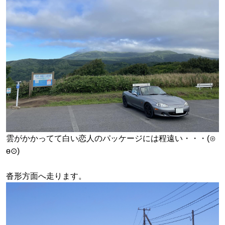
雲がかかってて白い恋人のパッケージには程遠い・・・(⊙
ө⊙)
沓形方面へ走ります。