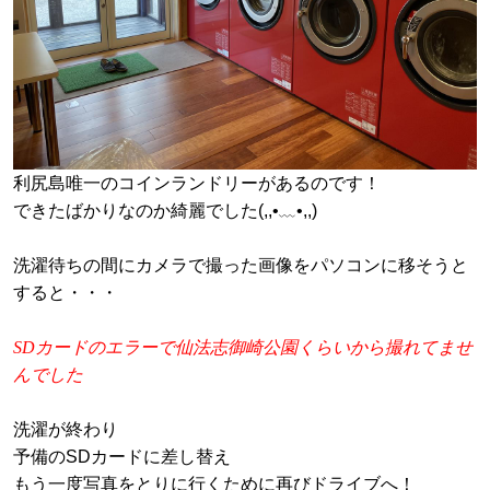
利尻島唯一のコインランドリーがあるのです！
できたばかりなのか綺麗でした(,,•﹏•,,)
洗濯待ちの間にカメラで撮った画像をパソコンに移そうと
すると・・・
SDカードのエラーで仙法志御崎公園くらいから撮れてませ
んでした
洗濯が終わり
予備のSDカードに差し替え
もう一度写真をとりに行くために再びドライブへ！