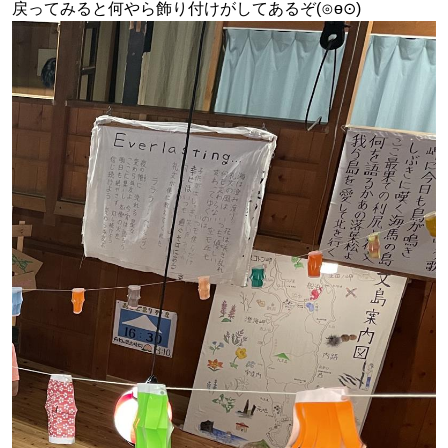
戻ってみると何やら飾り付けがしてあるぞ
(⊙ө⊙)