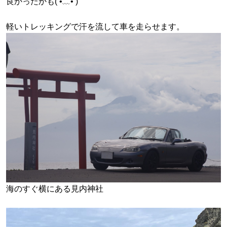
良かったかも( •﹏• )
軽いトレッキングで汗を流して車を走らせます。
海のすぐ横にある
見内神社