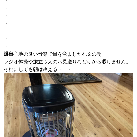
・
・
・
・
・
・
・
爆音
心地の良い音楽で目を覚ました礼文の朝。
ラジオ体操や旅立つ人のお見送りなど朝から暇しません。
それにしても朝は冷える・・・