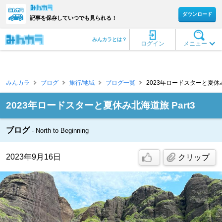
ダウンロード
記事を保存していつでも見られる！
みんカラとは？
ログイン
メニュー
みんカラ
ブログ
旅行/地域
ブログ一覧
2023年ロードスターと夏休み北海道
2023年ロードスターと夏休み北海道旅 Part3
ブログ
North to Beginning
2023年9月16日
クリップ