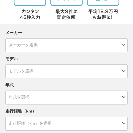
メーカー
モデル
年式
走行距離（km）