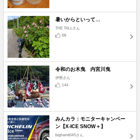
暑いからといって…
THE TALLさん
68
令和のお木曳 内宮川曳
伊勢さん
144
みんカラ：モニターキャンペー
ン【X-ICE SNOW＋】
bighand045さん