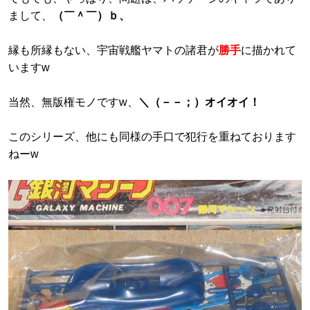
まして、
（￣＾￣）ｂ、
縁も所縁もない、宇宙戦艦ヤマトの諸君が
勝手
に描かれて
いますw
当然、無版権モノですw、
＼（－－；）オイオイ！
このシリーズ、他にも同様の手口で犯行を重ねております
ねーw