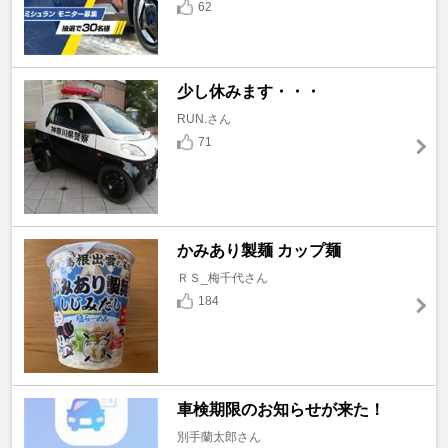
62
少し休みます・・・
RUN.さん
71
かみあり製麺 カップ麺
ＲＳ_梅千代さん
184
車検期限のお知らせが来た！
別手蘭太郎さん