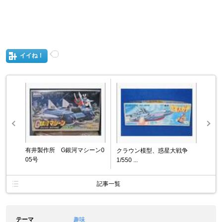
イイね！
有井製作所 G銀河マシーン0
クラウン模型、惑星大戦争
05号
1/550 ...
記事一覧
テーマ
趣味