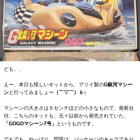
ども、、
えー、本日も怪しいキットから、アリイ製の
G銀河マシー
ン
と行ってみましょー
（￣▽￣）ｂ♪
マシーンの大きさは５センチほどの小さなもので、発射台
付、こちらのキットも、元々以前から発売されていた、
「GOGOマシーン7号」
というものです。
でもでも、やっぱり、問題は、パッケージのキャラであり