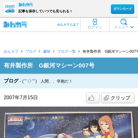
ダウンロード
記事を保存していつでも見られる！
みんカラとは？
ログイン
メニュー
みんカラ
ブログ
趣味
ブログ一覧
有井製作所 G銀河マシーン007号
有井製作所 G銀河マシーン007号
ブログ
(￣◇￣) 人間、、辛抱だ！
2007年7月15日
クリップ