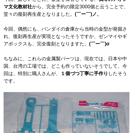
マ文化教材社
から、完全予約の限定3000個と云うことで、
堂々の復刻再生産となりました。
(￣ー￣)ノ、
今回、偶然にも、バンダイの倉庫から当時の金型が発掘さ
れ、復刻再生産が実現となったそうですか、ゼンマイやギ
アボックスも、完全復刻となりますた。
(￣ー￣)σ
ちなみに、これらの金属製パーツは、現在では、日本や中
国、台湾の工場では、どこも作っていないそうでして、今
回は、特別に職人さんが、
１個づつ丁寧に手作り
したそう
です。