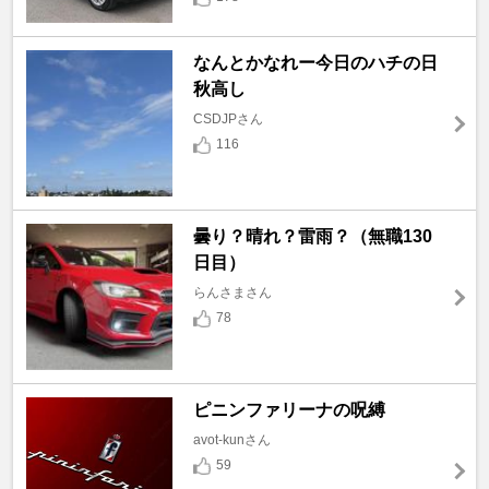
なんとかなれー今日のハチの日
秋高し
CSDJPさん
116
曇り？晴れ？雷雨？（無職130
日目）
らんさまさん
78
ピニンファリーナの呪縛
avot-kunさん
59