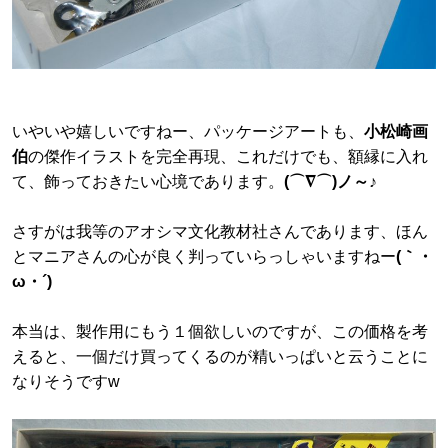
いやいや嬉しいですねー、パッケージアートも、
小松崎画
伯
の傑作イラストを完全再現、これだけでも、額縁に入れ
て、飾っておきたい心境であります。
(⌒∇⌒)ノ～♪
さすがは我等のアオシマ文化教材社さんであります、ほん
とマニアさんの心が良く判っていらっしゃいますねー
(｀・
ω・´)
本当は、製作用にもう１個欲しいのですが、この価格を考
えると、一個だけ買ってくるのが精いっぱいと云うことに
なりそうですw