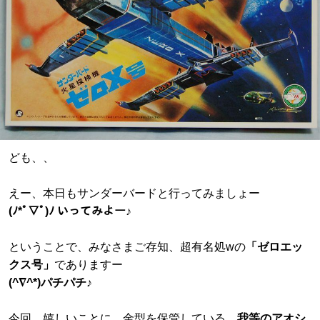
ども、、
えー、本日もサンダーバードと行ってみましょー
(ﾉ*ﾟ▽ﾟ)ﾉ いってみよー♪
ということで、みなさまご存知、超有名処wの
「ゼロエッ
クス号」
でありますー
(^∇^*)パチパチ♪
今回、嬉しいことに、金型を保管している、
我等のアオシ