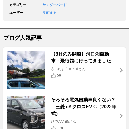
カテゴリー
サンダーバード
ユーザー
覆面える
ブログ人気記事
【8月のみ開館】河口湖自動
車・飛行館に行ってきました
さいたまＢｏｎｄさん
56
そろそろ電気自動車良くない？
三菱 eKクロスEV G（2022年
式）
ひで777 B5さん
178