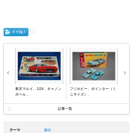
イイね！
東京マルイ、1/24、キャノン
フジホビー、ポインター（ミ
ボール ...
ニサイズ）、
記事一覧
テーマ
趣味