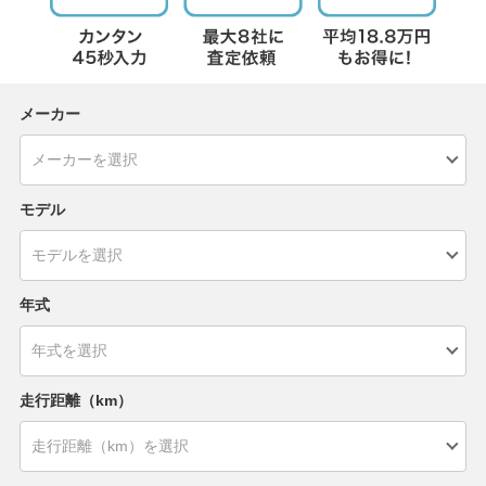
メーカー
モデル
年式
走行距離（km）