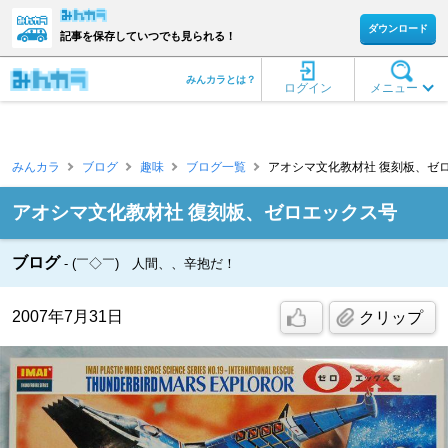
ダウンロード
記事を保存していつでも見られる！
みんカラとは？
ログイン
メニュー
みんカラ
ブログ
趣味
ブログ一覧
アオシマ文化教材社 復刻板、ゼロ
アオシマ文化教材社 復刻板、ゼロエックス号
ブログ
(￣◇￣) 人間、、辛抱だ！
2007年7月31日
クリップ