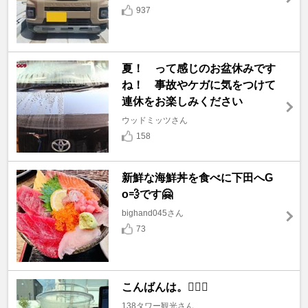
937
夏！ って感じのお盆休みです
ね！ 事故やケガに気をつけて
連休をお楽しみください
ウッドミッツさん
158
新鮮な海鮮丼を食べに下田へG
o💨です🤗
bighand045さん
73
こんばんは。🙇🏼‍♂️
138タワー観光さん