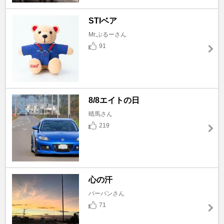
STIベア
Mr.ぶるーさん
91
8/8エイトの日
晴馬さん
219
心の汗
バーバンさん
71