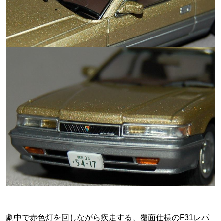
劇中で赤色灯を回しながら疾走する、覆面仕様のF31レパ