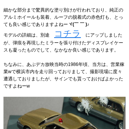
細かな部分まで驚異的な塗り別けが行われており、純正の
アルミホイールも装着、ルーフの脱着式の赤色灯も、とっ
ても良い感じでありますよねー
ヾ(￣ ￣ )♪
コチラ
モデルの詳細は、別途
にアップしました
が、弾痕を再現したミラーを張り付けたディスプレイケー
スも凝ったものでして、なかなか良い感じであります。
ちなみに、あぶデカ放映当時の1986年頃、当方は、営業稼
業wで横浜市内を走り回っておりまして、撮影現場に度々
遭遇しておりましたが、サインでも貰っておけばよかった
ですよねーw