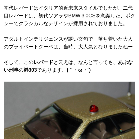
初代レパードはイタリア的近未来スタイルでしたが、二代
目レパードは、初代ソアラやBMW 3.0CSを意識した、ボク
シーでクラシカルなデザインが採用されておりました。
アダルトインテリジェンスが謳い文句で、落ち着いた大人
のプライベートクーペは、当時、大人気となりましたねー
そして、この
レパード
と云えは、なんと言っても、
あぶな
い刑事
の
港303
であります。
(｀・ω・´)