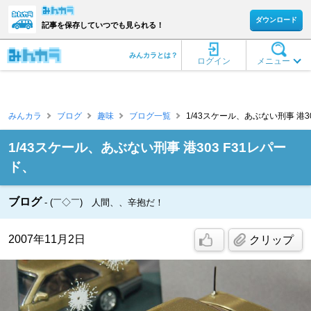
ダウンロード
記事を保存していつでも見られる！
みんカラとは？
ログイン
メニュー
みんカラ
ブログ
趣味
ブログ一覧
1/43スケール、あぶない刑事 港30
1/43スケール、あぶない刑事 港303 F31レパー
ド、
ブログ
(￣◇￣) 人間、、辛抱だ！
2007年11月2日
クリップ