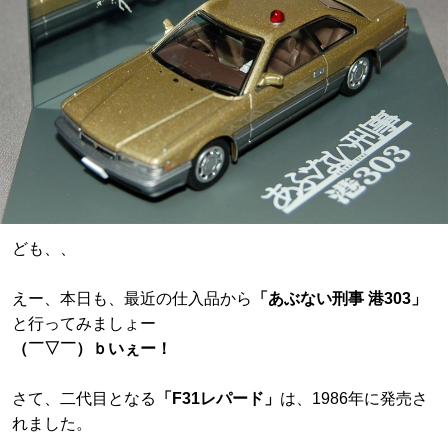
ども、、
えー、本日も、最近の仕入品から
「あぶない刑事 港303」
と行ってみましょー
（￣▽￣）ｂいぇー！
さて、二代目となる
「F31レパード」
は、1986年に発売さ
れました。