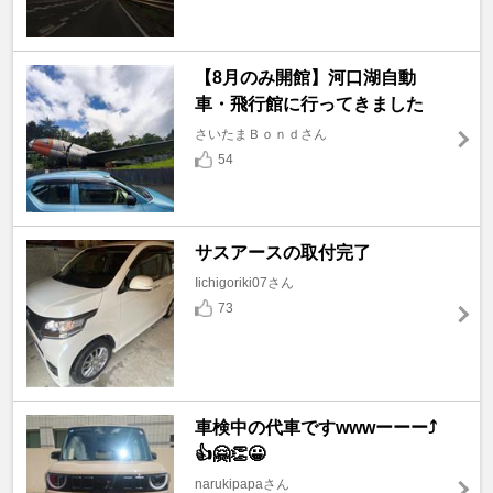
【8月のみ開館】河口湖自動
車・飛行館に行ってきました
さいたまＢｏｎｄさん
54
サスアースの取付完了
Iichigoriki07さん
73
車検中の代車ですwwwーーー⤴️
👍🤗👏😀
narukipapaさん