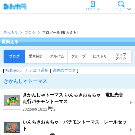
ログイン
メニュー
みんカラ
ブログ
ブログ一覧 [覆面える]
覆面える
ラップ
ブログ
愛車紹介
アルバム
グループ
ヒストリ
タイム
[
写真表示
｜
カテゴリ選択
｜
過去のブログ
]
きかんしゃトーマス
きかんしゃトーマス いんちきおもちゃ 電動光音
走行パチモントーマス
2022/8/9 18:22
2
いんちきおもちゃ パチモントーマス レールセッ
ト