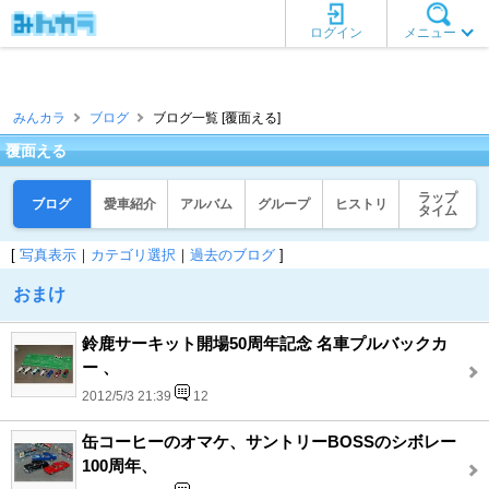
ログイン
メニュー
みんカラ
ブログ
ブログ一覧 [覆面える]
覆面える
ラップ
ブログ
愛車紹介
アルバム
グループ
ヒストリ
タイム
[
写真表示
｜
カテゴリ選択
｜
過去のブログ
]
おまけ
鈴鹿サーキット開場50周年記念 名車プルバックカ
ー 、
2012/5/3 21:39
12
缶コーヒーのオマケ、サントリーBOSSのシボレー
100周年、