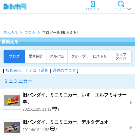
ログイン
メニュー
みんカラ
ブログ
ブログ一覧 [覆面える]
覆面える
ラップ
ブログ
愛車紹介
アルバム
グループ
ヒストリ
タイム
[
写真表示
｜
カテゴリ選択
｜
過去のブログ
]
ミニミニカー
旧バンダイ、ミニミニカー、いすゞエルフミキサー
車、
2021/11/25 21:12
1
旧バンダイ、ミニミニカー、デルタデュオ
2011/8/12 11:58
8