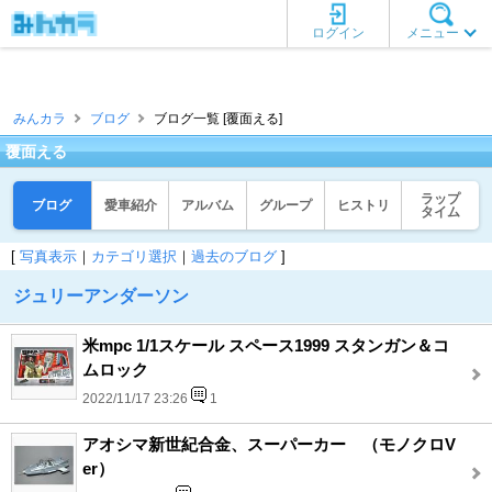
ログイン
メニュー
みんカラ
ブログ
ブログ一覧 [覆面える]
覆面える
ラップ
ブログ
愛車紹介
アルバム
グループ
ヒストリ
タイム
[
写真表示
｜
カテゴリ選択
｜
過去のブログ
]
ジュリーアンダーソン
米mpc 1/1スケール スペース1999 スタンガン＆コ
ムロック
2022/11/17 23:26
1
アオシマ新世紀合金、スーパーカー （モノクロV
er）