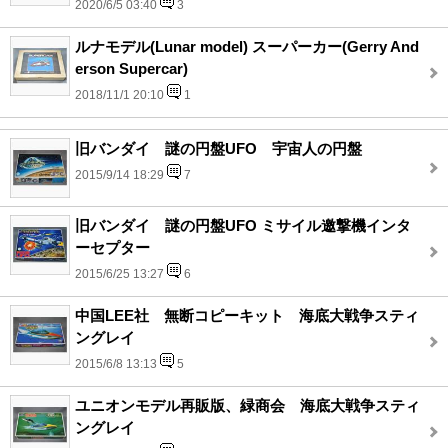
2020/6/5 03:40
3
ルナモデル(Lunar model) スーパーカー(Gerry And
erson Supercar)
2018/11/1 20:10
1
旧バンダイ 謎の円盤UFO 宇宙人の円盤
2015/9/14 18:29
7
旧バンダイ 謎の円盤UFO ミサイル邀撃機インタ
ーセプター
2015/6/25 13:27
6
中国LEE社 無断コピーキット 海底大戦争スティ
ングレイ
2015/6/8 13:13
5
ユニオンモデル再販版、緑商会 海底大戦争スティ
ングレイ