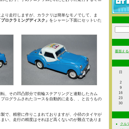
により走行しますが、カラクリは簡単なモノでして、ま
「プロクラミングディスク」
をシャーシ下面にセットいた
覆面える
日
2
9
16
回転、その凹凸部分で前輪ステアリングと連動したカム
23
、プログラムされたコースを自動的に走る、、と云うもの
30
本製で、精密に作りこまれておりますが、小径のタイヤが
しまい、走行の精度はそれほど高くないのが難点でありま
クルマ関