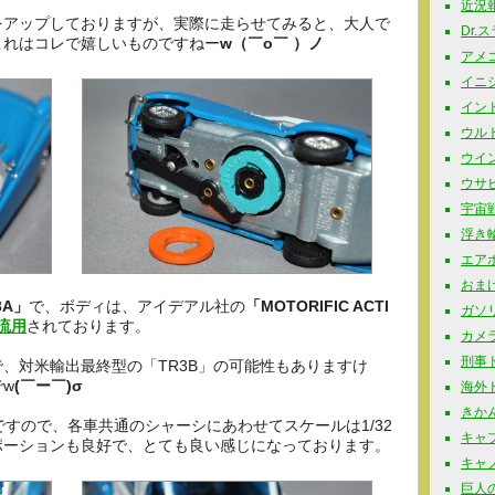
近況報告
をアップしておりますが、実際に走らせてみると、大人で
Dr.
これはコレで嬉しいものですねー
w（￣o￣ ）ノ
アメコミ
イニシャ
インド玩
ウルト
ウイン
ウサビッ
宇宙戦
浮き輪 
エアポ
おまけ 
3A」
で、ボディは、アイデアル社の
「MOTORIFIC ACTI
ガソリ
流用
されております。
カメラ
刑事ドラ
、対米輸出最終型の「TR3B」の可能性もありますけ
w
(￣ー￣)σ
海外ドラ
きかん
ですので、各車共通のシャーシにあわせてスケールは1/32
キャプ
ポーションも良好で、とても良い感じになっております。
キャノ
巨人の星