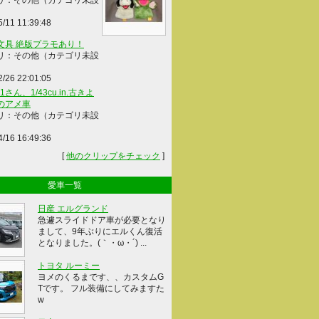
リ：その他（カテゴリ未設
5/11 11:39:48
文具 絶版プラモあり！
リ：その他（カテゴリ未設
2/26 22:01:05
41さん、1/43cu.in.古きよ
のアメ車
リ：その他（カテゴリ未設
4/16 16:49:36
[
他のクリップをチェック
]
愛車一覧
日産 エルグランド
急遽スライドドア車が必要となり
まして、9年ぶりにエルくん復活
となりました。(｀・ω・´) ...
トヨタ ルーミー
ヨメのくるまです、、カスタムG
Tです。 フル装備にしてみますた
w