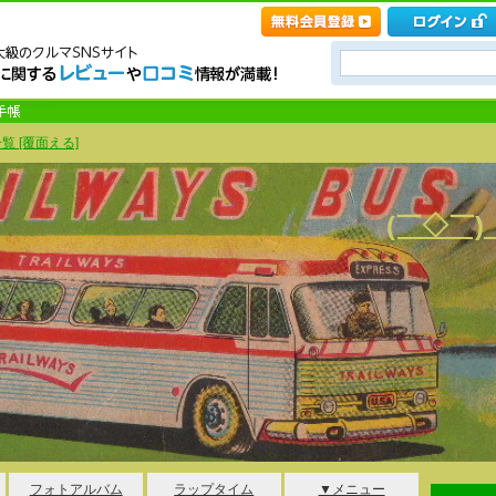
覧 [覆面える]
(￣◇￣
フォトアルバム
ラップタイム
▼メニュー