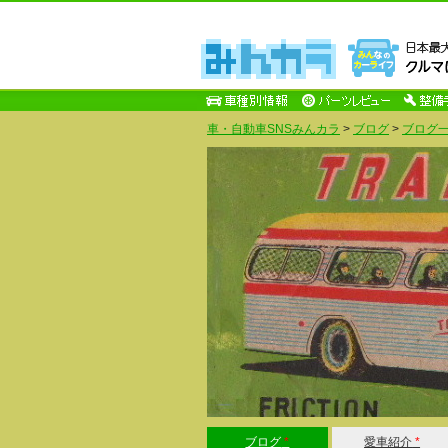
車・自動車SNSみんカラ
>
ブログ
>
ブログ一
ブログ
*
愛車紹介
*