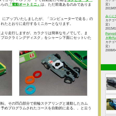
カテゴ
ちらの
「電動オートミニ」
は、ただ前進あるのみでありま
定）
2019/0
みくに
にアップいたしましたが、「コンピューターで走る」の
カテゴ
されたとおりに走行するミニカーとなります。
定）
2015/0
により走行しますが、カラクリは簡単なモノでして、ま
Ponys
「プロクラミングディスク」をシャーシ下面にセットいた
き時代
カテゴ
定）
2008/0
回転、その凹凸部分で前輪ステアリングと連動したカム
、予めプログラムされたコースを自動的に走る、、と云う