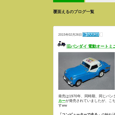
覆面えるのブログ一覧
2015年02月26日
旧バンダイ 電動オートミ
発売は1970年、同時期、同じバ
カー
が発売されていましたが、こ
すww
「コンピューターで走る」
の触れ