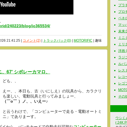
プラモ
プロモ
ペネロ
、
マッハG
erid/240223/blog/ic365534/
未来少
ミニミ
2/26 21:41:25 |
コメント(2)
|
トラックバック(0)
|
MOTORIFIC
| 趣味
ミリタリ
洋画 ( 
ラジコ
ルパン三
レスト
、67' シボレーカマロ、
レコード
ども、、
レゴブロ
MOTOR
えー、、本日も、古（いにしえ）の玩具から、カラクリ
も楽しい、電動玩具と行ってみましょー、
その他
（￣o￣ ）ノ、、いえー♪
と云うわけで、「コンピューターで走る・電動オートミ
ニ」でありまーす。
ウシくん
r 24K P
ンダイから、パンチカードで自動走行可能な
コンピューター