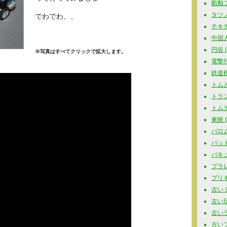
船舶プラ
タツノコ
でわでわ、、
チキチ
中国人
円谷 ( 
※写真はすべてクリックで拡大します。
電撃!!
鉄道模型
トムと
トラン
トムテ 
東映 ( 
バロム
バットマ
バキュ
プラレー
ブリキ玩
古いミ
古い玩具
古いラジ
古いプラ