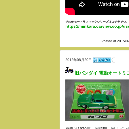
その他モートラフィックシリーズはコチラでつ、
https://minkara.carview.co.jp/us
Posted at 2015/0
2012年08月20日
旧バンダイ 電動オートミニ
発売は1970年、同時期、同じバ