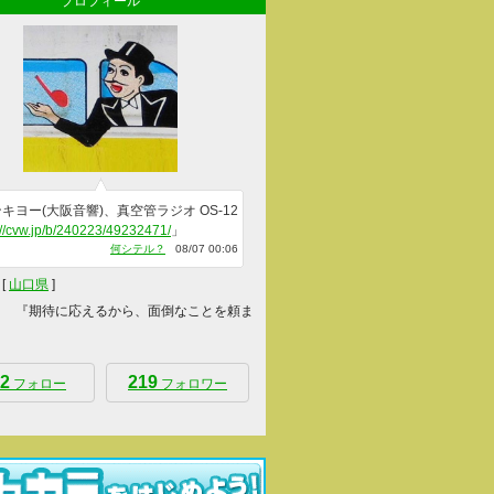
プロフィール
キヨー(大阪音響)、真空管ラジオ OS-12
://cvw.jp/b/240223/49232471/
」
何シテル？
08/07 00:06
[
山口県
]
 『期待に応えるから、面倒なことを頼ま
2
219
フォロー
フォロワー