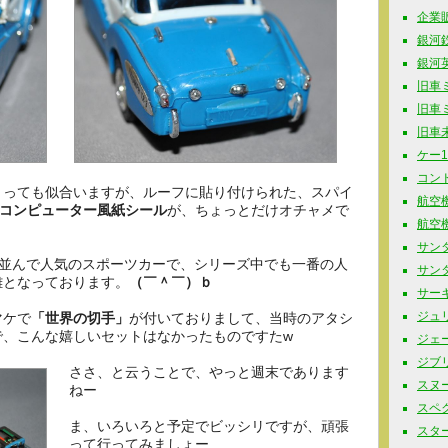
企業販促
銀河鉄道
銀河英
旧車ミニ
旧車ミニ
旧車未
ケー10
コンド
とっても似合いますが、ルーフに貼り付けられた、スパイ
航空機
コンピューター風紙シール
が、ちょっとだけオチャメで
航空機
サンダ
と並んで人気のスポーツカーで、シリーズ中でも一番の人
サンタ
難となっております。
（￣＾￣）ｂ
サーキ
ジュリ
マケで
「世界の切手」
が付いておりまして、当時のアタシ
で、こんな嬉しいセットはなかったものですたw
ジェー
ジブリ 
ささ、と云うことで、やっと週末であります
スヌーピ
ねー
スペク
ま、いろいろと予定でビッシリですが、頑張
スター
って行ってみましょー