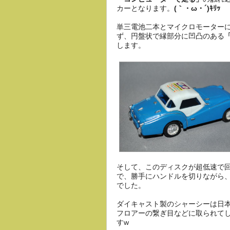
カーとなります。
(｀・ω・´)ｷﾘｯ
単三電池二本とマイクロモーター
ず、円盤状で縁部分に凹凸のある
します。
そして、このディスクが超低速で
で、勝手にハンドルを切りながら
でした。
ダイキャスト製のシャーシーは日
フロアーの繋ぎ目などに取られて
すw