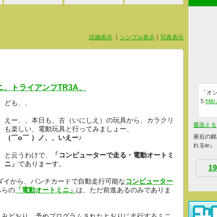
詳細表示
｜
シンプル表示
｜
写真表示
ニ、トライアンフTR3A、
「オン
5
http
ども、、
えー、、本日も、古（いにしえ）の玩具から、カラクリ
覆面える
も楽しい、電動玩具と行ってみましょー、
座右の銘
（￣o￣ ）ノ、、いえー♪
れるw』
と云うわけで、
「コンピューターで走る・電動オートミ
ニ」
でありまーす。
19
ンダイから、パンチカードで自動走行可能な
コンピューター
ちらの
「電動オートミニ」
は、ただ前進あるのみでありま
込みどおり、予めプログラムされたとおりに走行するミニ