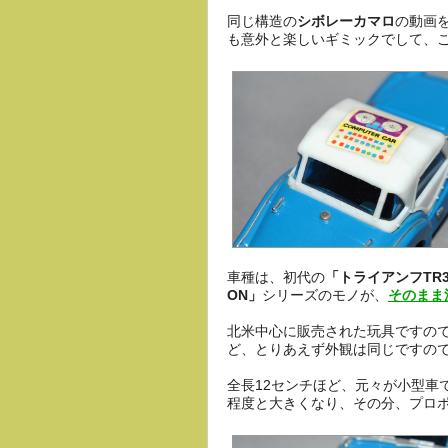
同じ構造の
シボレーカマロ
の動画
も意外と楽しいギミックでして、
車種は、初代の
「トライアンフTR
ON」
シリーズのモノが、
そのまま
北米中心に販売された玩具ですので
ど、とりあえず外観は同じですので
全長12センチほど、元々が小型車
程度と大きくなり、その分、プロ