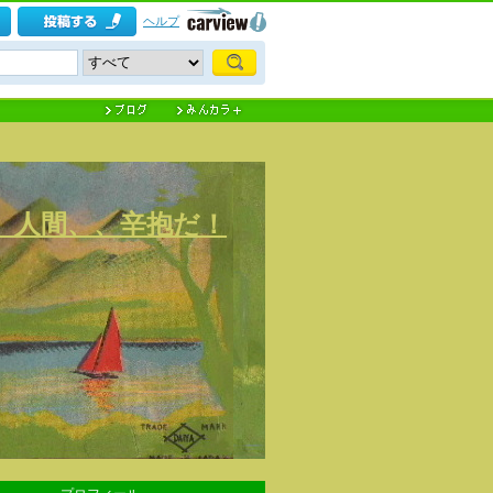
ヘルプ
) 人間、、辛抱だ！